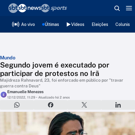
❮
voltar
Editorias
Ao vivo
Últimas
Vídeos
Eleições
Colunista
Mundo
Segundo jovem é executado por
participar de protestos no Irã
Majidreza Rahnavard, 23, foi enforcado em público por "travar
guerra contra Deus"
Emanuelle Menezes
E
12/12/2022, 11:29
• Atualizado há 2 anos