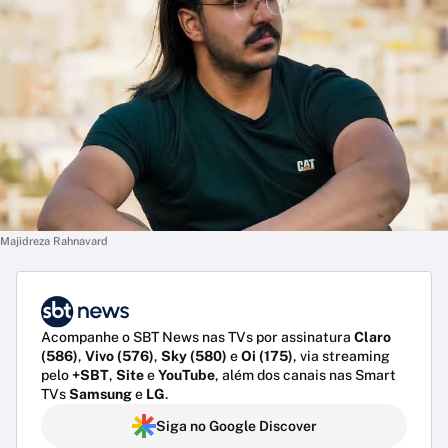
Majidreza Rahnavard
Acompanhe o SBT News nas TVs por assinatura
Claro
(586)
,
Vivo (576)
,
Sky (580)
e
Oi (175)
, via streaming
pelo
+SBT
,
Site
e
YouTube
, além dos canais nas Smart
TVs
Samsung
e
LG
.
Siga no Google Discover