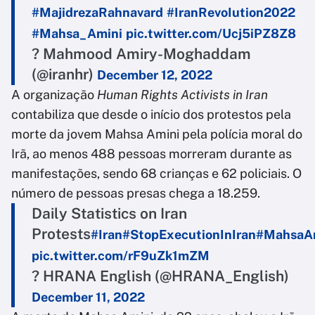
#MajidrezaRahnavard
#IranRevoIution2022
#Mahsa_Amini
pic.twitter.com/Ucj5iPZ8Z8
? Mahmood Amiry-Moghaddam
(@iranhr)
December 12, 2022
A organização
Human Rights Activists in Iran
contabiliza que desde o início dos protestos pela
morte da jovem Mahsa Amini pela polícia moral do
Irã, ao menos 488 pessoas morreram durante as
manifestações, sendo 68 crianças e 62 policiais. O
número de pessoas presas chega a 18.259.
Daily Statistics on Iran
Protests
#Iran
#StopExecutionInIran
#MahsaA
pic.twitter.com/rF9uZk1mZM
? HRANA English (@HRANA_English)
December 11, 2022