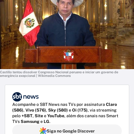
Castillo tentou dissolver Congresso Nacional peruano e iniciar um governo de
emergência exepcional | Wikimedia Commons
Acompanhe o SBT News nas TVs por assinatura
Claro
(586)
,
Vivo (576)
,
Sky (580)
e
Oi (175)
, via streaming
pelo
+SBT
,
Site
e
YouTube
, além dos canais nas Smart
TVs
Samsung
e
LG
.
Siga no Google Discover