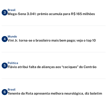
Brasil
3
Mega-Sena 3.041: prêmio acumula para R$ 165 milhões
Mundo
4
Vini Jr. torna-se o brasileiro mais bem pago; veja o top 10
Política
5
Flávio atribui falta de alianças aos “caciques” do Centrão
Brasil
6
Tenente da Rota apresenta melhora neurológica, diz boletim