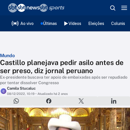
❮
voltar
Editorias
Ao vivo
Últimas
Vídeos
Eleições
Colunista
Mundo
Castillo planejava pedir asilo antes de
ser preso, diz jornal peruano
Ex-presidente buscava ter apoio de embaixadas após ser repudiado
por tentar dissolver Congresso
Camila Stucaluc
C
08/12/2022, 10:19
• Atualizado há 2 anos