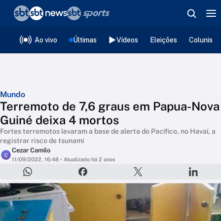
❮
voltar
Editorias
Ao vivo
Últimas
Vídeos
Eleições
Colunista
Mundo
Terremoto de 7,6 graus em Papua-Nova
Guiné deixa 4 mortos
Fortes terremotos levaram a base de alerta do Pacífico, no Havaí, a
registrar risco de tsunami
Cezar Camilo
C
11/09/2022, 16:48
• Atualizado há 2 anos