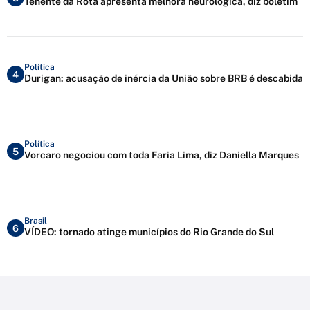
Tenente da Rota apresenta melhora neurológica, diz boletim
Política
4
Durigan: acusação de inércia da União sobre BRB é descabida
Política
5
Vorcaro negociou com toda Faria Lima, diz Daniella Marques
Brasil
6
VÍDEO: tornado atinge municípios do Rio Grande do Sul