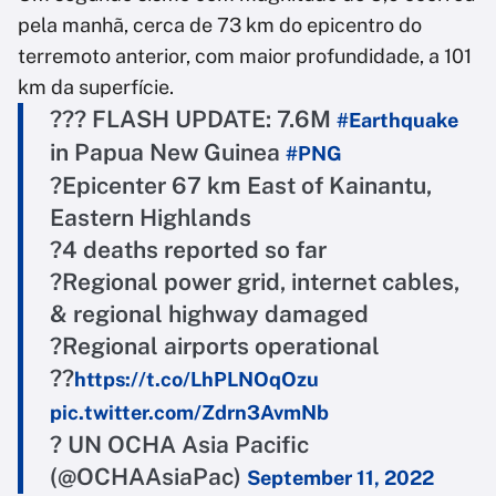
pela manhã, cerca de 73 km do epicentro do
terremoto anterior, com maior profundidade, a 101
km da superfície.
??? FLASH UPDATE: 7.6M
#Earthquake
in Papua New Guinea
#PNG
?Epicenter 67 km East of Kainantu,
Eastern Highlands
?4 deaths reported so far
?Regional power grid, internet cables,
& regional highway damaged
?Regional airports operational
??
https://t.co/LhPLNOqOzu
pic.twitter.com/Zdrn3AvmNb
? UN OCHA Asia Pacific
(@OCHAAsiaPac)
September 11, 2022