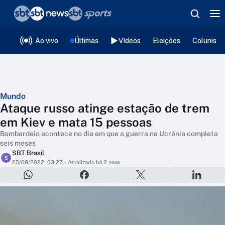
❮
voltar
Editorias
Ao vivo
Últimas
Vídeos
Eleições
Colunista
Mundo
Ataque russo atinge estação de trem
em Kiev e mata 15 pessoas
Bombardeio acontece no dia em que a guerra na Ucrânia completa
seis meses
SBT Brasil
S
25/08/2022, 03:27
• Atualizado há 2 anos