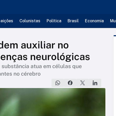
leições
Colunistas
Política
Brasil
Economia
Mu
em auxiliar no
oenças neurológicas
 substância atua em células que
ntes no cérebro