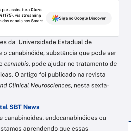
 por assinatura
Claro
i (175)
, via streaming
Siga no Google Discover
m dos canais nas Smart
res da Universidade Estadual de
 o canabinóide, substância que pode ser
ro
cannabis
, pode ajudar no tratamento de
cas. O artigo foi publicado na revista
nd Clinical Neurosciences
, nesta sexta-
ortal SBT News
de canabinoides, endocanabinóides ou
a estamos aprendendo que essas