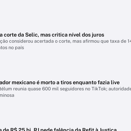
a corte da Selic, mas critica nível dos juros
nsiderou acertada o corte, mas afirmou que taxa de 14% continua pressionando empresas, famíl
tos no país
ador mexicano é morto a tiros enquanto fazia live
télum reunia quase 600 mil seguidores no TikTok; autoridad
iminosa
a de R$ 25 bi, RJ pede falência da Refit à Justiça