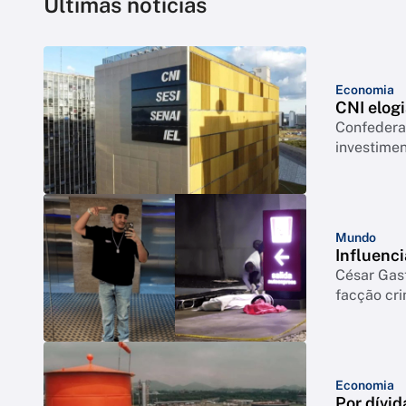
Últimas notícias
Economia
CNI elogi
Confederação co
investimen
Mundo
Influenci
César Gas
facção cr
Economia
Por dívid