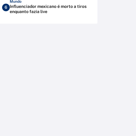
Mundo
Influenciador mexicano é morto a tiros
6
enquanto fazia live