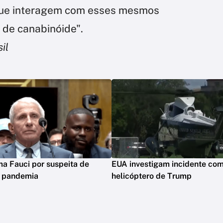
que interagem com esses mesmos
 de canabinóide".
il
ima Fauci por suspeita de
EUA investigam incidente co
m pandemia
helicóptero de Trump