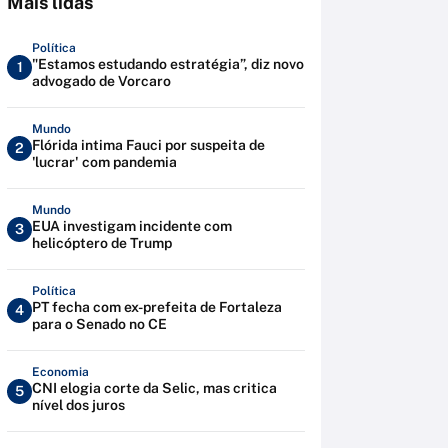
Mais lidas
Política
"Estamos estudando estratégia”, diz novo
1
advogado de Vorcaro
Mundo
Flórida intima Fauci por suspeita de
2
'lucrar' com pandemia
Mundo
EUA investigam incidente com
3
helicóptero de Trump
Política
PT fecha com ex-prefeita de Fortaleza
4
para o Senado no CE
Economia
CNI elogia corte da Selic, mas critica
5
nível dos juros