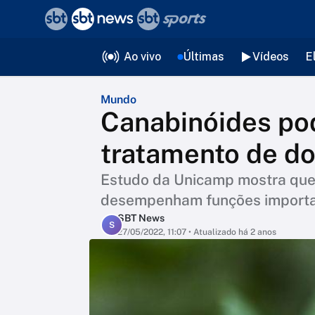
❮
voltar
Editorias
Ao vivo
Últimas
Vídeos
E
Mundo
Canabinóides pod
tratamento de d
Estudo da Unicamp mostra que
desempenham funções importa
SBT News
S
27/05/2022, 11:07
• Atualizado há 2 anos