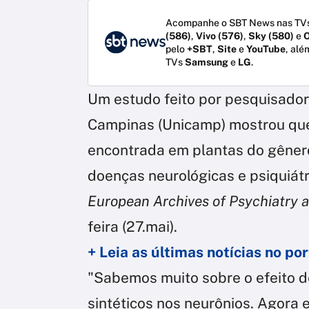
Acompanhe o SBT News nas TVs
(586)
,
Vivo (576)
,
Sky (580)
e
O
pelo
+SBT
,
Site
e
YouTube
, alé
TVs
Samsung
e
LG
.
Um estudo feito por pesquisado
Campinas (Unicamp) mostrou que
encontrada em plantas do gêne
doenças neurológicas e psiquiátri
European Archives of Psychiatry a
feira (27.mai).
+ Leia as últimas notícias no p
"Sabemos muito sobre o efeito 
sintéticos nos neurônios. Agor