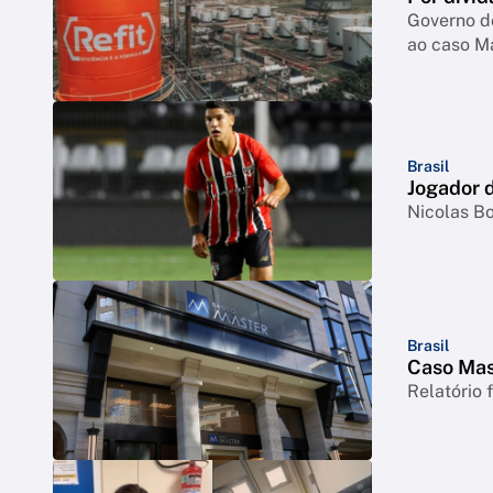
Governo d
ao caso M
Brasil
Jogador d
Nicolas Bo
Brasil
Caso Mast
Relatório 