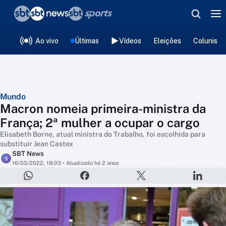
❮
voltar
Editorias
Ao vivo
Últimas
Vídeos
Eleições
Colunista
Mundo
Macron nomeia primeira-ministra da
França; 2ª mulher a ocupar o cargo
Elisabeth Borne, atual ministra do Trabalho, foi escolhida para
substituir Jean Castex
SBT News
S
16/05/2022, 18:03
• Atualizado há 2 anos