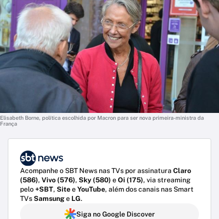
Elisabeth Borne, política escolhida por Macron para ser nova primeira-ministra da
França
Acompanhe o SBT News nas TVs por assinatura
Claro
(586)
,
Vivo (576)
,
Sky (580)
e
Oi (175)
, via streaming
pelo
+SBT
,
Site
e
YouTube
, além dos canais nas Smart
TVs
Samsung
e
LG
.
Siga no Google Discover