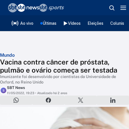
❮
voltar
Editorias
Ao vivo
Últimas
Vídeos
Eleições
Colunista
Mundo
Vacina contra câncer de próstata,
pulmão e ovário começa ser testada
Imunizante foi desenvolvido por cientistas da Universidade de
Oxford, no Reino Unido
SBT News
S
11/05/2022, 19:23
• Atualizado há 2 anos