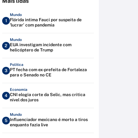
Mais lidas
Mundo
Flórida intima Fauci por suspeita de
1
'lucrar' com pandemia
Mundo
EUA investigam incidente com
2
helicóptero de Trump
Política
PT fecha com ex-prefeita de Fortaleza
3
para o Senado no CE
Economia
CNI elogia corte da Selic, mas critica
4
nível dos juros
Mundo
Influenciador mexicano é morto a tiros
5
enquanto fazia live