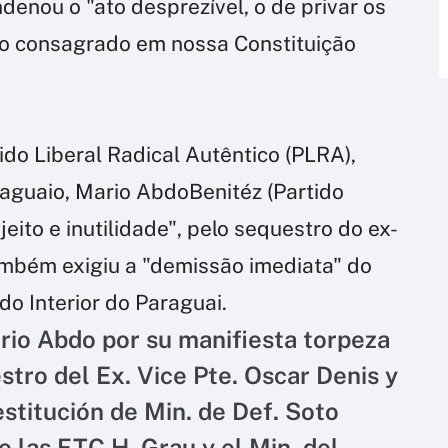
enou o "ato desprezível, o de privar os
ito consagrado em nossa Constituição
ido Liberal Radical Autêntico (PLRA),
raguaio, Mario AbdoBenitéz (Partido
jeito e inutilidade", pelo sequestro do ex-
ambém exigiu a "demissão imediata" do
do Interior do Paraguai.
io Abdo por su manifiesta torpeza
estro del Ex. Vice Pte. Oscar Denis y
stitución de Min. de Def. Soto
e las FTC H. Grau y el Min. del