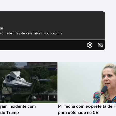
igam incidente com
PT fecha com ex-prefeita de F
o de Trump
para o Senado no CE