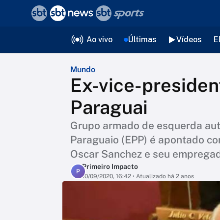
❮
voltar
Editorias
Ao vivo
Últimas
Vídeos
E
Mundo
Ex-vice-presiden
Paraguai
Grupo armado de esquerda aut
Paraguaio (EPP) é apontado co
Oscar Sanchez e seu empregado
Primeiro Impacto
P
10/09/2020, 16:42
• Atualizado há 2 anos