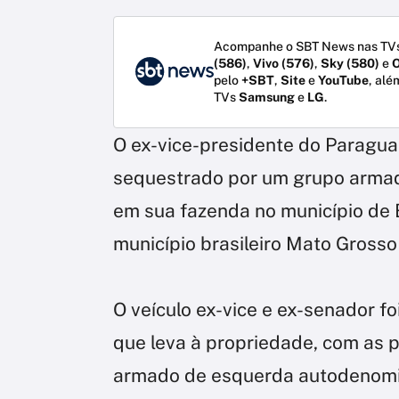
Acompanhe o SBT News nas TVs
(586)
,
Vivo (576)
,
Sky (580)
e
O
pelo
+SBT
,
Site
e
YouTube
, alé
TVs
Samsung
e
LG
.
O ex-vice-presidente do Paraguai
sequestrado por um grupo armad
em sua fazenda no município de B
município brasileiro Mato Grosso
O veículo ex-vice e ex-senador f
que leva à propriedade, com as 
armado de esquerda autodenomin