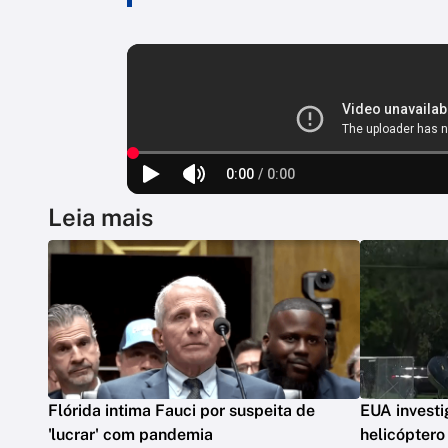
Leia mais
Flórida intima Fauci por suspeita de
EUA invest
'lucrar' com pandemia
helicópter