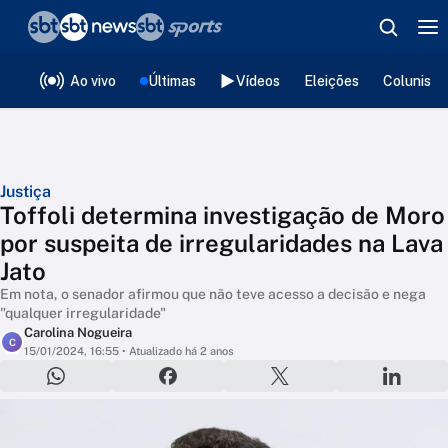
❮
voltar
Editorias
Ao vivo
Últimas
Vídeos
Eleições
Colunista
Justiça
Toffoli determina investigação de Moro
por suspeita de irregularidades na Lava
Jato
Em nota, o senador afirmou que não teve acesso a decisão e nega
"qualquer irregularidade"
Carolina Nogueira
C
15/01/2024, 16:55
• Atualizado há 2 anos