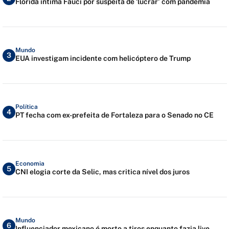
Flórida intima Fauci por suspeita de 'lucrar' com pandemia
Mundo
3
EUA investigam incidente com helicóptero de Trump
Política
4
PT fecha com ex-prefeita de Fortaleza para o Senado no CE
Economia
5
CNI elogia corte da Selic, mas critica nível dos juros
Mundo
6
Influenciador mexicano é morto a tiros enquanto fazia live