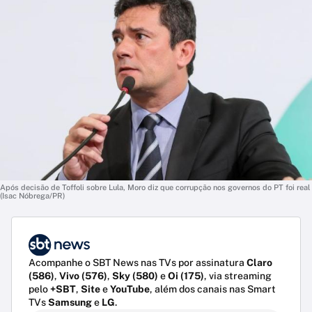
Após decisão de Toffoli sobre Lula, Moro diz que corrupção nos governos do PT foi real
(Isac Nóbrega/PR)
Acompanhe o SBT News nas TVs por assinatura
Claro
(586)
,
Vivo (576)
,
Sky (580)
e
Oi (175)
, via streaming
pelo
+SBT
,
Site
e
YouTube
, além dos canais nas Smart
TVs
Samsung
e
LG
.