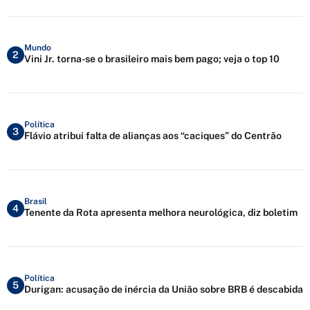
Mundo
2
Vini Jr. torna-se o brasileiro mais bem pago; veja o top 10
Política
3
Flávio atribui falta de alianças aos “caciques” do Centrão
Brasil
4
Tenente da Rota apresenta melhora neurológica, diz boletim
Política
5
Durigan: acusação de inércia da União sobre BRB é descabida