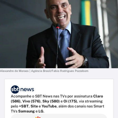
Alexandre de Moraes | Agência Brasil/Fabio Rodrigues Pozzebom
Acompanhe o SBT News nas TVs por assinatura
Claro
(586)
,
Vivo (576)
,
Sky (580)
e
Oi (175)
, via streaming
pelo
+SBT
,
Site
e
YouTube
, além dos canais nas Smart
TVs
Samsung
e
LG
.