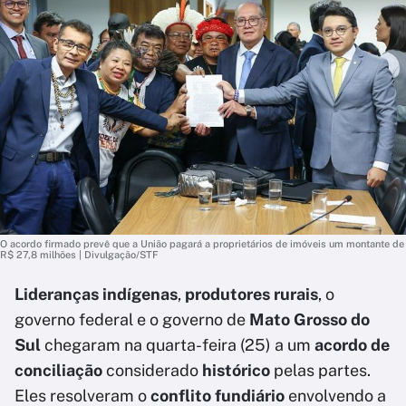
O acordo firmado prevê que a União pagará a proprietários de imóveis um montante de
R$ 27,8 milhões | Divulgação/STF
Lideranças indígenas
,
produtores rurais
, o
governo federal e o governo de
Mato Grosso do
Sul
chegaram na quarta-feira (25) a um
acordo de
conciliação
considerado
histórico
pelas partes.
Eles resolveram o
conflito fundiário
envolvendo a