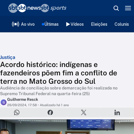
❮
voltar
Editorias
Ao vivo
Últimas
Vídeos
Eleições
Colunista
Justiça
Acordo histórico: indígenas e
fazendeiros põem fim a conflito de
terra no Mato Grosso do Sul
Audiência de conciliação sobre demarcação foi realizada no
Supremo Tribunal Federal na quarta-feira (25)
Guilherme Resck
G
26/09/2024, 17:58
• Atualizado há 1 ano