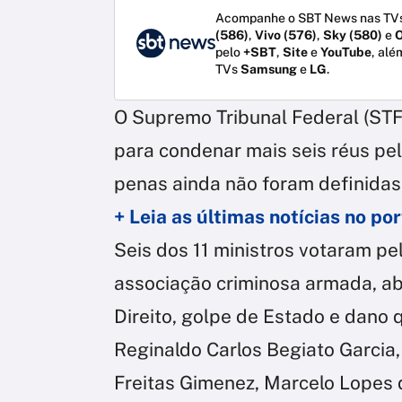
Acompanhe o SBT News nas TVs
(586)
,
Vivo (576)
,
Sky (580)
e
O
pelo
+SBT
,
Site
e
YouTube
, alé
TVs
Samsung
e
LG
.
O Supremo Tribunal Federal (STF) 
para condenar mais seis réus pel
penas ainda não foram definidas
+ Leia as últimas notícias no p
Seis dos 11 ministros votaram p
associação criminosa armada, ab
Direito, golpe de Estado e dano q
Reginaldo Carlos Begiato Garcia,
Freitas Gimenez, Marcelo Lopes 