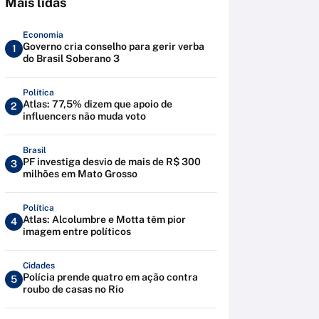
Mais lidas
Economia
Governo cria conselho para gerir verba
1
do Brasil Soberano 3
Política
Atlas: 77,5% dizem que apoio de
2
influencers não muda voto
Brasil
PF investiga desvio de mais de R$ 300
3
milhões em Mato Grosso
Política
Atlas: Alcolumbre e Motta têm pior
4
imagem entre políticos
Cidades
Polícia prende quatro em ação contra
5
roubo de casas no Rio