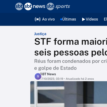
❮
voltar
Editorias
Ao vivo
Últimas
Vídeos
E
Justiça
STF forma maior
seis pessoas pel
Réus foram condenados por cr
e golpe de Estado
SBT News
S
17/10/2023, 03:19
• Atualizado há 2 anos