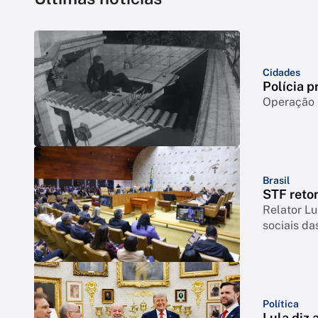
Cidades
Polícia p
Operação m
Brasil
STF reto
Relator Lu
sociais da
Política
Lula diz