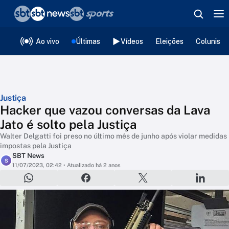
❮
voltar
Editorias
Ao vivo
Últimas
Vídeos
Eleições
Colunista
Justiça
Hacker que vazou conversas da Lava
Jato é solto pela Justiça
Walter Delgatti foi preso no último mês de junho após violar medidas
impostas pela Justiça
SBT News
S
11/07/2023, 02:42
• Atualizado há 2 anos