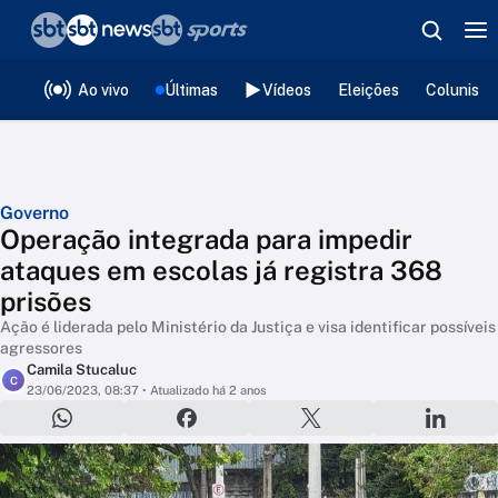
❮
voltar
Editorias
Ao vivo
Últimas
Vídeos
Eleições
Colunista
Governo
Operação integrada para impedir
ataques em escolas já registra 368
prisões
Ação é liderada pelo Ministério da Justiça e visa identificar possíveis
agressores
Camila Stucaluc
C
23/06/2023, 08:37
• Atualizado há 2 anos