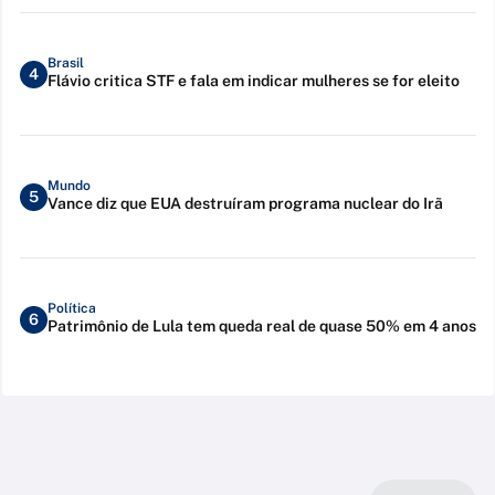
Brasil
4
Flávio critica STF e fala em indicar mulheres se for eleito
Mundo
5
Vance diz que EUA destruíram programa nuclear do Irã
Política
6
Patrimônio de Lula tem queda real de quase 50% em 4 anos