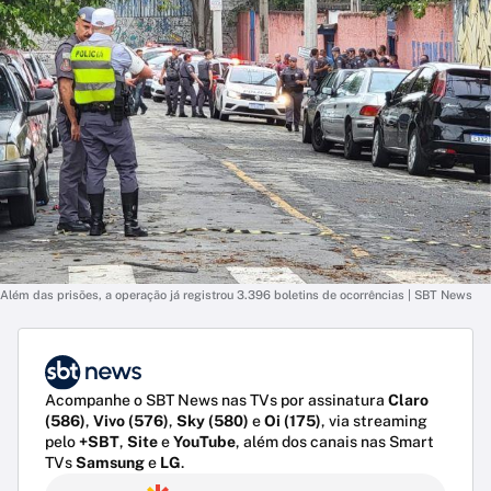
Além das prisões, a operação já registrou 3.396 boletins de ocorrências | SBT News
Acompanhe o SBT News nas TVs por assinatura
Claro
(586)
,
Vivo (576)
,
Sky (580)
e
Oi (175)
, via streaming
pelo
+SBT
,
Site
e
YouTube
, além dos canais nas Smart
TVs
Samsung
e
LG
.