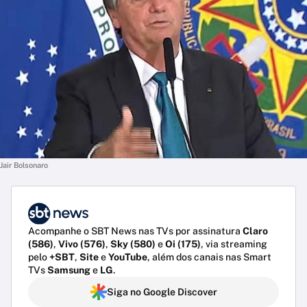
Jair Bolsonaro
Acompanhe o SBT News nas TVs por assinatura
Claro
(586)
,
Vivo (576)
,
Sky (580)
e
Oi (175)
, via streaming
pelo
+SBT
,
Site
e
YouTube
, além dos canais nas Smart
TVs
Samsung
e
LG
.
Siga no Google Discover