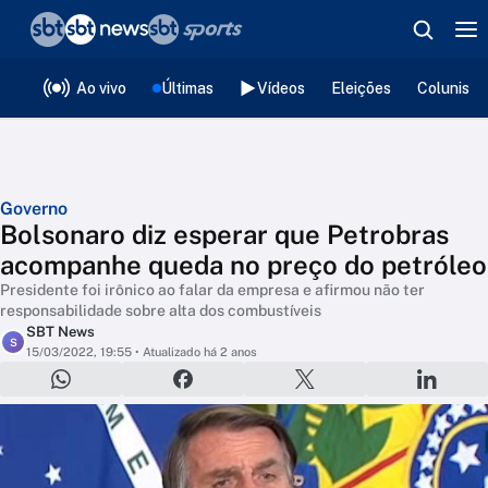
❮
voltar
Editorias
Ao vivo
Últimas
Vídeos
Eleições
Colunista
Governo
Bolsonaro diz esperar que Petrobras
acompanhe queda no preço do petróleo
Presidente foi irônico ao falar da empresa e afirmou não ter
responsabilidade sobre alta dos combustíveis
SBT News
S
15/03/2022, 19:55
• Atualizado há 2 anos