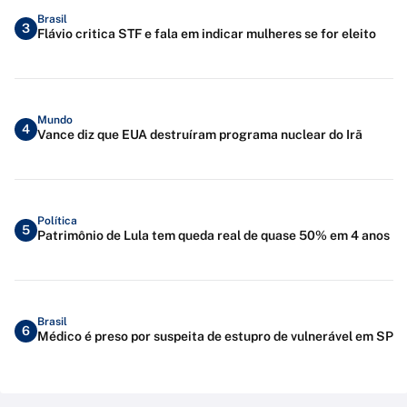
Brasil
3
Flávio critica STF e fala em indicar mulheres se for eleito
Mundo
4
Vance diz que EUA destruíram programa nuclear do Irã
Política
5
Patrimônio de Lula tem queda real de quase 50% em 4 anos
Brasil
6
Médico é preso por suspeita de estupro de vulnerável em SP