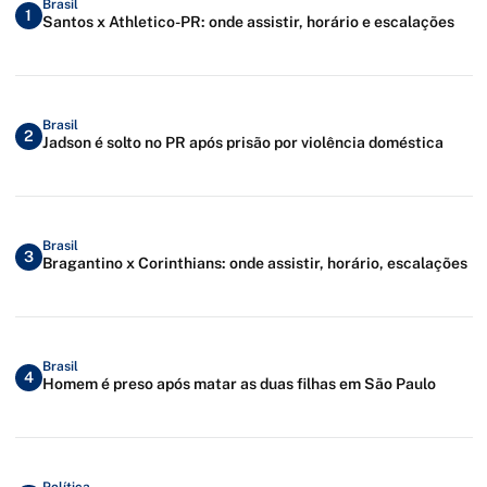
Brasil
1
Santos x Athletico-PR: onde assistir, horário e escalações
Brasil
2
Jadson é solto no PR após prisão por violência doméstica
Brasil
3
Bragantino x Corinthians: onde assistir, horário, escalações
Brasil
4
Homem é preso após matar as duas filhas em São Paulo
Política