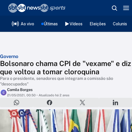
❮
voltar
Editorias
Ao vivo
Últimas
Vídeos
Eleições
Colunista
Governo
Bolsonaro chama CPI de "vexame" e diz
que voltou a tomar cloroquina
Para o presidente, senadores que integram a comissão são
"desocupados"
Camila Borges
C
21/05/2021, 00:50
• Atualizado há 2 anos