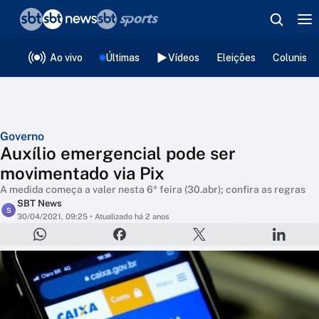
❮
voltar
Editorias
Ao vivo
Últimas
Vídeos
Eleições
Colunista
Governo
Auxílio emergencial pode ser
movimentado via Pix
A medida começa a valer nesta 6ª feira (30.abr); confira as regras
SBT News
S
30/04/2021, 09:25
• Atualizado há 2 anos