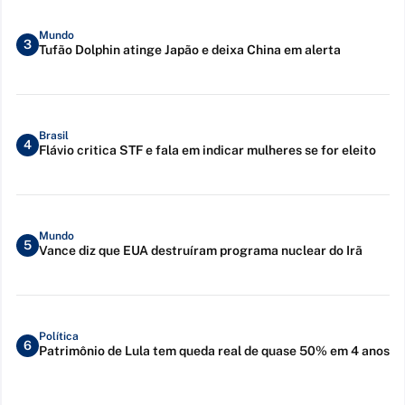
Mundo
3
Tufão Dolphin atinge Japão e deixa China em alerta
Brasil
4
Flávio critica STF e fala em indicar mulheres se for eleito
Mundo
5
Vance diz que EUA destruíram programa nuclear do Irã
Política
6
Patrimônio de Lula tem queda real de quase 50% em 4 anos