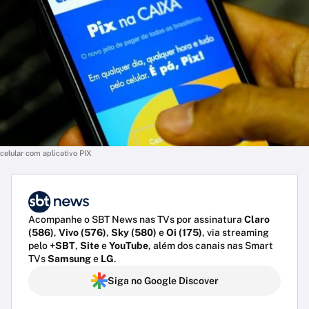
celular com aplicativo PIX
Acompanhe o SBT News nas TVs por assinatura
Claro
(586)
,
Vivo (576)
,
Sky (580)
e
Oi (175)
, via streaming
pelo
+SBT
,
Site
e
YouTube
, além dos canais nas Smart
TVs
Samsung
e
LG
.
Siga no Google Discover