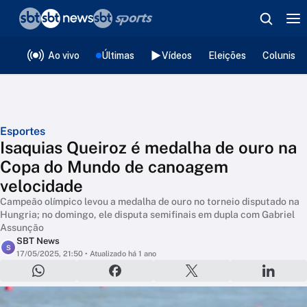
❮
voltar
Editorias
Ao vivo
Últimas
Vídeos
Eleições
Colunista
Esportes
Isaquias Queiroz é medalha de ouro na
Copa do Mundo de canoagem
velocidade
Campeão olímpico levou a medalha de ouro no torneio disputado na
Hungria; no domingo, ele disputa semifinais em dupla com Gabriel
Assunção
SBT News
S
17/05/2025, 21:50
• Atualizado há 1 ano