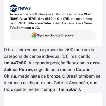
Acompanhe o SBT News nas TVs por assinatura
Claro
(586)
,
Vivo (576)
,
Sky (580)
e
Oi (175)
, via streaming
pelo
+SBT
,
Site
e
YouTube
, além dos canais nas Smart
TVs
Samsung
e
LG
.
Siga no Google Discover
O brasileiro venceu a prova dos 500 metros da
categoria de canoa individual (C1), marcando
1min47s80
. A segunda posição ficou com o russo
Zakhar Petrov,
seguido pelo romeno
Catalin
Chirla,
medalhista de bronze. O Brasil também se
destacou na disputa com Gabriel Assunção, que
fez o quinto melhor tempo –
1min50s17.