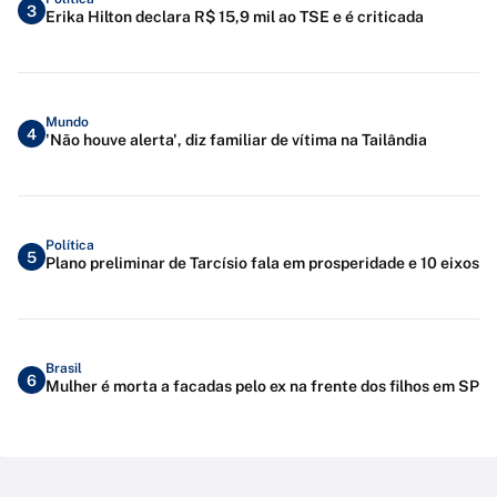
3
Erika Hilton declara R$ 15,9 mil ao TSE e é criticada
Mundo
4
'Não houve alerta', diz familiar de vítima na Tailândia
Política
5
Plano preliminar de Tarcísio fala em prosperidade e 10 eixos
Brasil
6
Mulher é morta a facadas pelo ex na frente dos filhos em SP