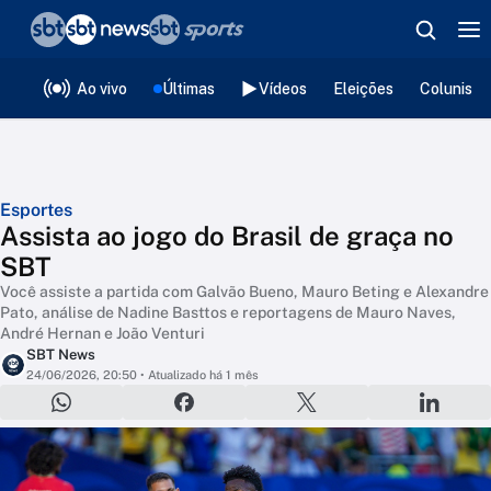
❮
voltar
Editorias
Ao vivo
Últimas
Vídeos
Eleições
Colunista
Esportes
Assista ao jogo do Brasil de graça no
SBT
Você assiste a partida com Galvão Bueno, Mauro Beting e Alexandre
Pato, análise de Nadine Basttos e reportagens de Mauro Naves,
André Hernan e João Venturi
SBT News
24/06/2026, 20:50
• Atualizado há 1 mês