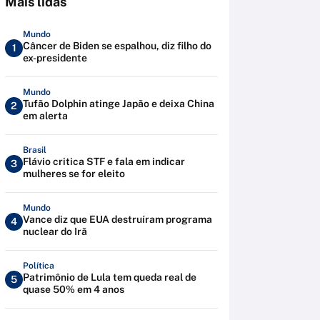
Mais lidas
Mundo
Câncer de Biden se espalhou, diz filho do
1
ex-presidente
Mundo
Tufão Dolphin atinge Japão e deixa China
2
em alerta
Brasil
Flávio critica STF e fala em indicar
3
mulheres se for eleito
Mundo
Vance diz que EUA destruíram programa
4
nuclear do Irã
Política
Patrimônio de Lula tem queda real de
5
quase 50% em 4 anos