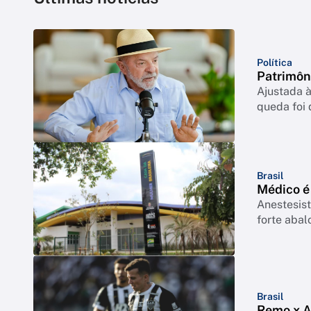
Política
Patrimôn
Ajustada à
queda foi
Brasil
Médico é
Anestesist
forte abal
Brasil
Remo x At