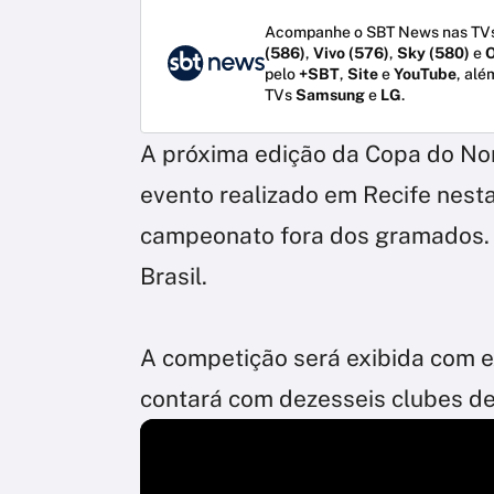
Acompanhe o SBT News nas TVs
(586)
,
Vivo (576)
,
Sky (580)
e
O
pelo
+SBT
,
Site
e
YouTube
, alé
TVs
Samsung
e
LG
.
A próxima edição da Copa do Nor
evento realizado em Recife nesta
campeonato fora dos gramados. A
Brasil.
A competição será exibida com e
contará com dezesseis clubes de