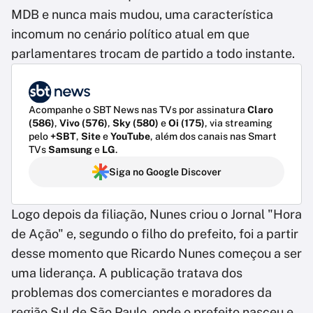
MDB e nunca mais mudou, uma característica
incomum no cenário político atual em que
parlamentares trocam de partido a todo instante.
Acompanhe o SBT News nas TVs por assinatura
Claro
(586)
,
Vivo (576)
,
Sky (580)
e
Oi (175)
, via streaming
pelo
+SBT
,
Site
e
YouTube
, além dos canais nas Smart
TVs
Samsung
e
LG
.
Siga no Google Discover
Logo depois da filiação, Nunes criou o Jornal "Hora
de Ação" e, segundo o filho do prefeito, foi a partir
desse momento que Ricardo Nunes começou a ser
uma liderança. A publicação tratava dos
problemas dos comerciantes e moradores da
região Sul de São Paulo, onde o prefeito nasceu e