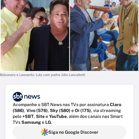
Bolsonaro e Leonardo; Lula com padre Júlio Lancellotti
Acompanhe o SBT News nas TVs por assinatura
Claro
(586)
,
Vivo (576)
,
Sky (580)
e
Oi (175)
, via streaming
pelo
+SBT
,
Site
e
YouTube
, além dos canais nas Smart
TVs
Samsung
e
LG
.
Siga no Google Discover