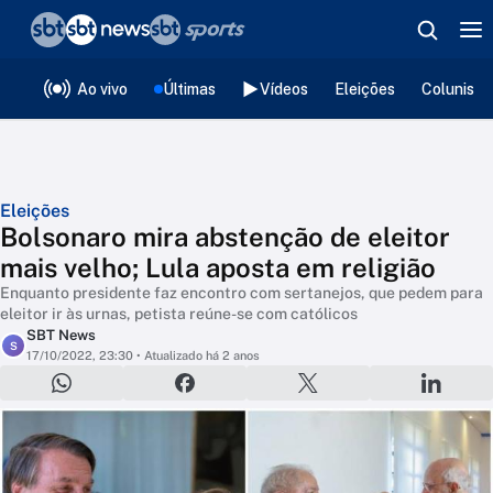
❮
voltar
Editorias
Ao vivo
Últimas
Vídeos
Eleições
Colunista
Eleições
Bolsonaro mira abstenção de eleitor
mais velho; Lula aposta em religião
Enquanto presidente faz encontro com sertanejos, que pedem para
eleitor ir às urnas, petista reúne-se com católicos
SBT News
S
17/10/2022, 23:30
• Atualizado há 2 anos