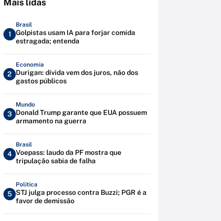
Mais lidas
Brasil
Golpistas usam IA para forjar comida
1
estragada; entenda
Economia
Durigan: dívida vem dos juros, não dos
2
gastos públicos
Mundo
Donald Trump garante que EUA possuem
3
armamento na guerra
Brasil
Voepass: laudo da PF mostra que
4
tripulação sabia de falha
Política
STJ julga processo contra Buzzi; PGR é a
5
favor de demissão