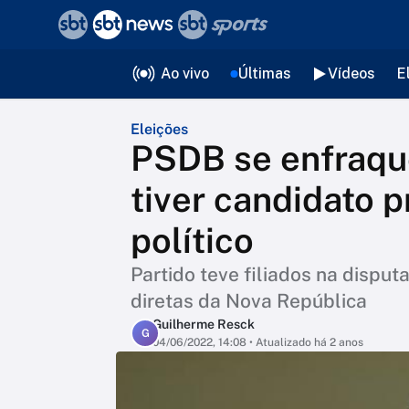
❮
voltar
Editorias
Ao vivo
Últimas
Vídeos
E
Eleições
PSDB se enfraqu
tiver candidato pr
político
Partido teve filiados na disput
diretas da Nova República
Guilherme Resck
G
04/06/2022, 14:08
• Atualizado há 2 anos