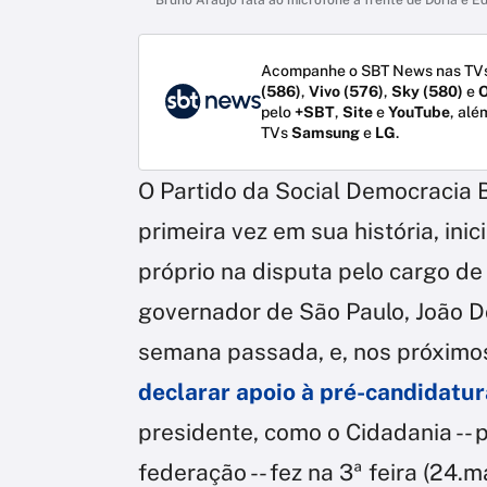
Acompanhe o SBT News nas TVs
(586)
,
Vivo (576)
,
Sky (580)
e
O
pelo
+SBT
,
Site
e
YouTube
, alé
TVs
Samsung
e
LG
.
O Partido da Social Democracia B
primeira vez em sua história, in
próprio na disputa pelo cargo de
governador de São Paulo, João Dor
semana passada, e, nos próximos
declarar apoio à pré-candidatur
presidente, como o Cidadania --
federação -- fez na 3ª feira (24.