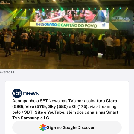
evento PL
Acompanhe o SBT News nas TVs por assinatura
Claro
(586)
,
Vivo (576)
,
Sky (580)
e
Oi (175)
, via streaming
pelo
+SBT
,
Site
e
YouTube
, além dos canais nas Smart
TVs
Samsung
e
LG
.
Siga no Google Discover