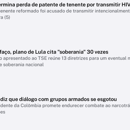
rmina perda de patente de tenente por transmitir HI
nente reformado foi acusado de transmitir intencionalmente
a (5)
faço, plano de Lula cita "soberania" 30 vezes
 apresentado ao TSE reúne 13 diretrizes para um eventual 
e soberania nacional
a diz que diálogo com grupos armados se esgotou
idente da Colômbia promete endurecer combate ao narcotráfi
ões