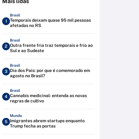
Mais lidas
Brasil
Temporais deixam quase 95 mil pessoas
1
afetadas no RS
Brasil
Outra frente fria traz temporais e frio ao
2
Sul e ao Sudeste
Brasil
Dia dos Pais: por que é comemorado em
3
agosto no Brasil?
Brasil
Cannabis medicinal: entenda as novas
4
regras de cultivo
Mundo
Imigrantes abrem startups enquanto
5
Trump fecha as portas