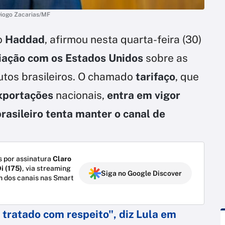
Diogo Zacarias/MF
o
Haddad
, afirmou nesta quarta-feira (30)
iação com os Estados Unidos
sobre as
tos brasileiros. O chamado
tarifaço
, que
xportações
nacionais,
entra em vigor
rasileiro tenta manter o canal de
 por assinatura
Claro
i (175)
, via streaming
Siga no Google Discover
m dos canais nas Smart
 tratado com respeito", diz Lula em