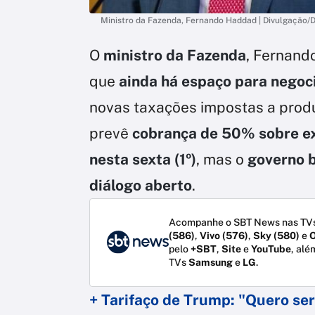
Ministro da Fazenda, Fernando Haddad | Divulgação/
O
ministro da Fazenda
, Fernand
que
ainda há espaço para negoc
novas taxações impostas a produ
prevê
cobrança de 50% sobre e
nesta sexta (1º)
, mas o
governo b
diálogo aberto
.
Acompanhe o SBT News nas TVs
(586)
,
Vivo (576)
,
Sky (580)
e
O
pelo
+SBT
,
Site
e
YouTube
, alé
TVs
Samsung
e
LG
.
+ Tarifaço de Trump: "Quero ser