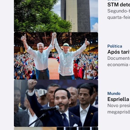
STM dete
Segundo-te
quarta-feir
Política
Após tari
Documento
economia 
Mundo
Espriell
Novo pres
megapris