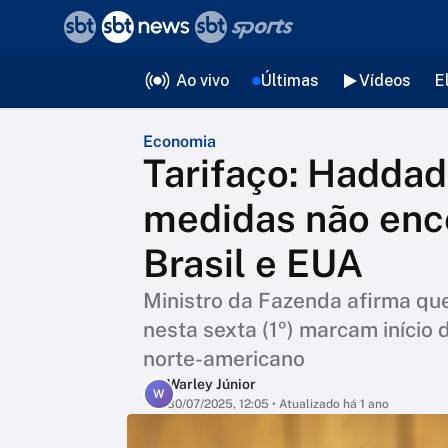
❮
voltar
Editorias
Ao vivo
Últimas
Vídeos
E
Economia
Tarifaço: Haddad
medidas não enc
Brasil e EUA
Ministro da Fazenda afirma qu
nesta sexta (1º) marcam iníci
norte-americano
Warley Júnior
W
30/07/2025, 12:05
• Atualizado há 1 ano