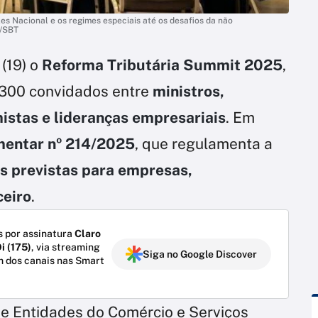
s Nacional e os regimes especiais até os desafios da não
s/SBT
 (19) o
Reforma Tributária Summit 2025
,
 300 convidados entre
ministros,
istas e lideranças empresariais
. Em
entar nº 214/2025
, que regulamenta a
 previstas para empresas,
ceiro
.
 por assinatura
Claro
i (175)
, via streaming
Siga no Google Discover
m dos canais nas Smart
e Entidades do Comércio e Serviços