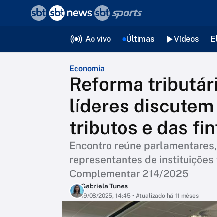
❮
voltar
Editorias
Ao vivo
Últimas
Vídeos
E
Economia
Reforma tributári
líderes discutem
tributos e das fi
Encontro reúne parlamentares, 
representantes de instituições 
Complementar 214/2025
Gabriela Tunes
19/08/2025, 14:45
• Atualizado há 11 mêses