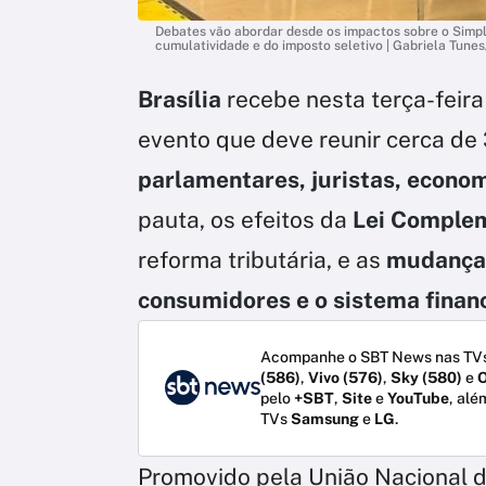
Debates vão abordar desde os impactos sobre o Simple
cumulatividade e do imposto seletivo | Gabriela Tune
Brasília
recebe nesta terça-feira
evento que deve reunir cerca de
parlamentares, juristas, econom
pauta, os efeitos da
Lei Complem
reforma tributária, e as
mudanças
consumidores e o sistema finan
Acompanhe o SBT News nas TVs
(586)
,
Vivo (576)
,
Sky (580)
e
O
pelo
+SBT
,
Site
e
YouTube
, alé
TVs
Samsung
e
LG
.
Promovido pela União Nacional d