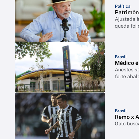
Política
Patrimôn
Ajustada à
queda foi
Brasil
Médico é
Anestesist
forte abal
Brasil
Remo x At
Galo busca