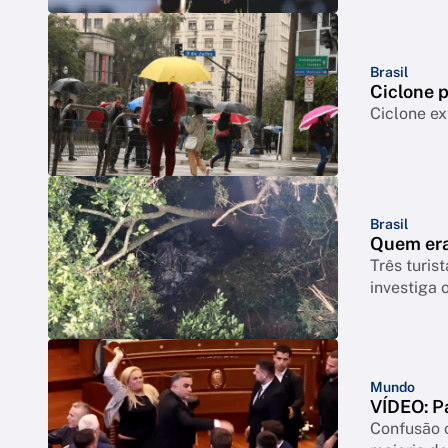
Brasil
Ciclone p
Ciclone ex
Brasil
Quem era
Três turis
investiga 
Mundo
VÍDEO: P
Confusão o