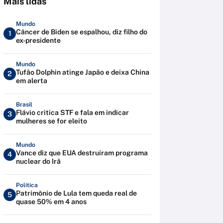
Mais lidas
Mundo
Câncer de Biden se espalhou, diz filho do
1
ex-presidente
Mundo
Tufão Dolphin atinge Japão e deixa China
2
em alerta
Brasil
Flávio critica STF e fala em indicar
3
mulheres se for eleito
Mundo
Vance diz que EUA destruíram programa
4
nuclear do Irã
Política
Patrimônio de Lula tem queda real de
5
quase 50% em 4 anos