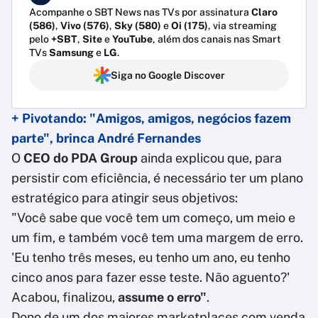
Acompanhe o SBT News nas TVs por assinatura
Claro
(586)
,
Vivo (576)
,
Sky (580)
e
Oi (175)
, via streaming
pelo
+SBT
,
Site
e
YouTube
, além dos canais nas Smart
TVs
Samsung
e
LG
.
Siga no Google Discover
+ Pivotando: "Amigos, amigos, negócios fazem
parte", brinca André Fernandes
O
CEO do PDA Group
ainda explicou que, para
persistir com eficiência, é necessário ter um plano
estratégico para atingir seus objetivos:
"Você sabe que você tem um começo, um meio e
um fim, e também você tem uma margem de erro.
'Eu tenho três meses, eu tenho um ano, eu tenho
cinco anos para fazer esse teste. Não aguento?'
Acabou, finalizou,
assume o erro"
.
Dono de um dos maiores marketplaces com venda