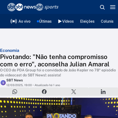
❮
voltar
Editorias
Ao vivo
Últimas
Vídeos
Eleições
Colunista
Economia
Pivotando: "Não tenha compromisso
com o erro", aconselha Julian Amaral
O CEO do PDA Group foi o convidado de João Kepler no 78º episódio
do videocast do SBT News!: assista!
SBT News
S
12/03/2025, 19:00
• Atualizado há 1 ano