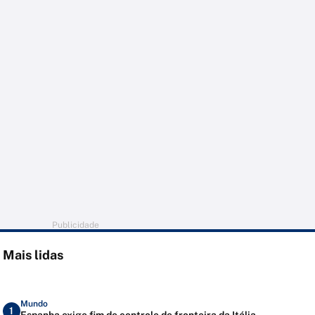
Publicidade
Mais lidas
Mundo
1
Espanha exige fim de controle de fronteira da Itália