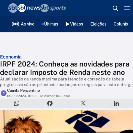
❮
voltar
Editorias
Ao vivo
Últimas
Vídeos
Eleições
Colunista
Economia
IRPF 2024: Conheça as novidades para
declarar Imposto de Renda neste ano
Atualização da renda máxima para isenção e correção da tabela
progressiva são as principais mudanças de regras para esta entrega
Camila Pergentino
C
09/03/2024, 01:05
• Atualizado há 2 anos