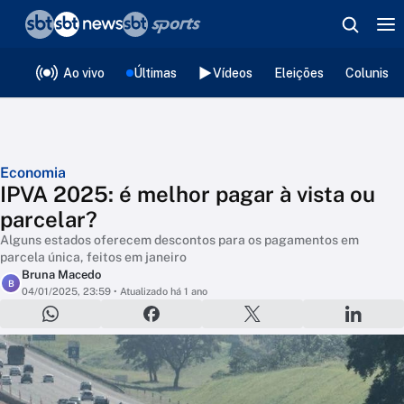
❮
voltar
Editorias
Ao vivo
Últimas
Vídeos
Eleições
Colunista
Economia
IPVA 2025: é melhor pagar à vista ou
parcelar?
Alguns estados oferecem descontos para os pagamentos em
parcela única, feitos em janeiro
Bruna Macedo
B
04/01/2025, 23:59
• Atualizado há 1 ano