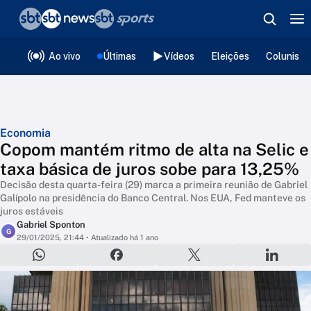
❮
voltar
Editorias
Ao vivo
Últimas
Vídeos
Eleições
Colunista
Economia
Copom mantém ritmo de alta na Selic e
taxa básica de juros sobe para 13,25%
Decisão desta quarta-feira (29) marca a primeira reunião de Gabriel
Galípolo na presidência do Banco Central. Nos EUA, Fed manteve os
juros estáveis
Gabriel Sponton
G
29/01/2025, 21:44
• Atualizado há 1 ano