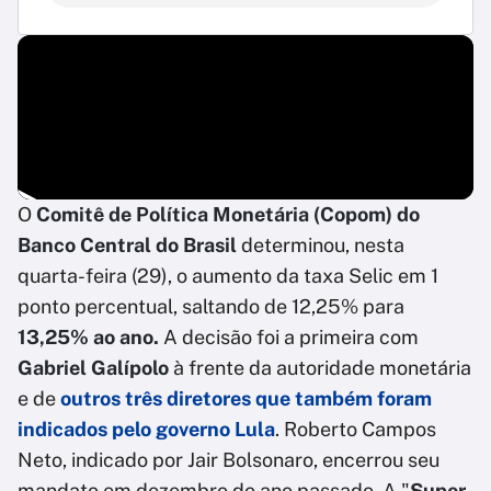
O
Comitê de Política Monetária (Copom) do
Banco Central do Brasil
determinou, nesta
quarta-feira (29), o aumento da taxa Selic em 1
ponto percentual, saltando de 12,25% para
13,25% ao ano.
A decisão foi a primeira com
Gabriel Galípolo
à frente da autoridade monetária
e de
outros três diretores que também foram
indicados pelo
governo Lula
. Roberto Campos
Neto, indicado por Jair Bolsonaro, encerrou seu
mandato em dezembro do ano passado. A "
Super