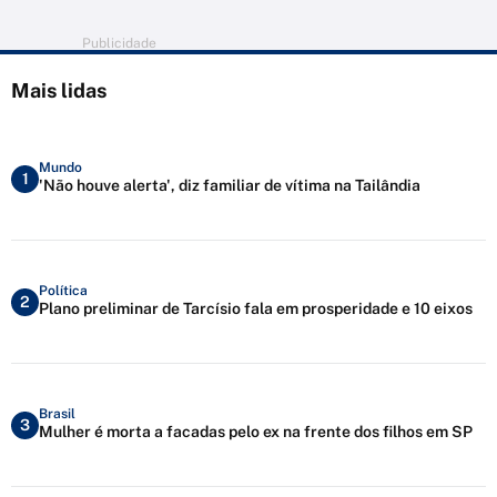
Publicidade
Mais lidas
Mundo
1
'Não houve alerta', diz familiar de vítima na Tailândia
Política
2
Plano preliminar de Tarcísio fala em prosperidade e 10 eixos
Brasil
3
Mulher é morta a facadas pelo ex na frente dos filhos em SP