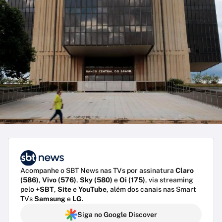
Acompanhe o SBT News nas TVs por assinatura
Claro
(586)
,
Vivo (576)
,
Sky (580)
e
Oi (175)
, via streaming
pelo
+SBT
,
Site
e
YouTube
, além dos canais nas Smart
TVs
Samsung
e
LG
.
Siga no Google Discover