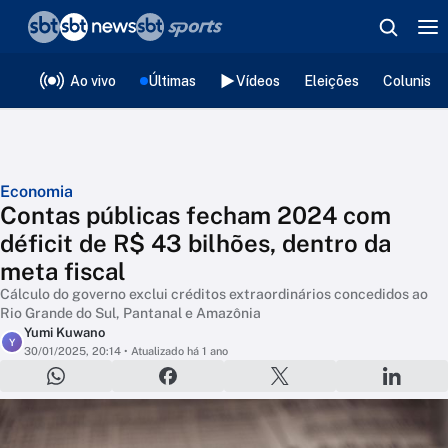
❮
voltar
Editorias
Ao vivo
Últimas
Vídeos
Eleições
Colunista
Economia
Contas públicas fecham 2024 com
déficit de R$ 43 bilhões, dentro da
meta fiscal
Cálculo do governo exclui créditos extraordinários concedidos ao
Rio Grande do Sul, Pantanal e Amazônia
Yumi Kuwano
Y
30/01/2025, 20:14
• Atualizado há 1 ano