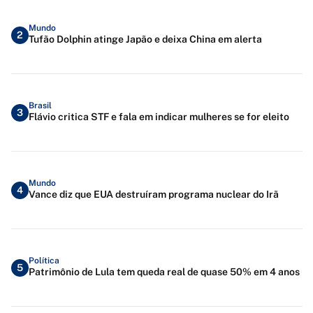
Mundo
2
Tufão Dolphin atinge Japão e deixa China em alerta
Brasil
3
Flávio critica STF e fala em indicar mulheres se for eleito
Mundo
4
Vance diz que EUA destruíram programa nuclear do Irã
Política
5
Patrimônio de Lula tem queda real de quase 50% em 4 anos