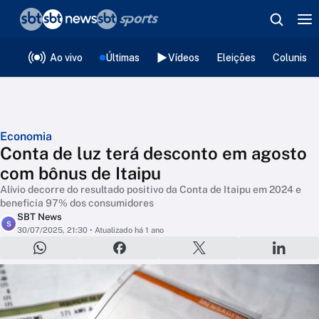
❮
voltar
Editorias
Ao vivo
Últimas
Vídeos
Eleições
Colunista
Economia
Conta de luz terá desconto em agosto
com bônus de Itaipu
Alívio decorre do resultado positivo da Conta de Itaipu em 2024 e
beneficia 97% dos consumidores
SBT News
S
30/07/2025, 21:30
• Atualizado há 1 ano