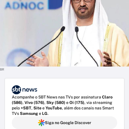
BR
Acompanhe o SBT News nas TVs por assinatura
Claro
(586)
,
Vivo (576)
,
Sky (580)
e
Oi (175)
, via streaming
pelo
+SBT
,
Site
e
YouTube
, além dos canais nas Smart
TVs
Samsung
e
LG
.
Siga no Google Discover