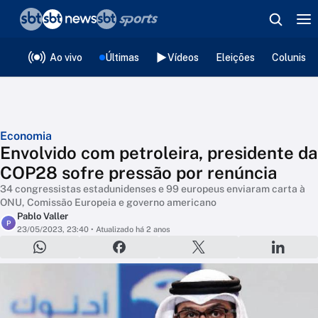
❮
voltar
Editorias
Ao vivo
Últimas
Vídeos
Eleições
Colunista
Economia
Envolvido com petroleira, presidente da
COP28 sofre pressão por renúncia
34 congressistas estadunidenses e 99 europeus enviaram carta à
ONU, Comissão Europeia e governo americano
Pablo Valler
P
23/05/2023, 23:40
• Atualizado há 2 anos