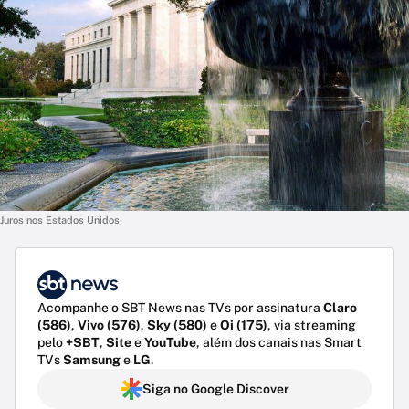
Juros nos Estados Unidos
Acompanhe o SBT News nas TVs por assinatura
Claro
(586)
,
Vivo (576)
,
Sky (580)
e
Oi (175)
, via streaming
pelo
+SBT
,
Site
e
YouTube
, além dos canais nas Smart
TVs
Samsung
e
LG
.
Siga no Google Discover