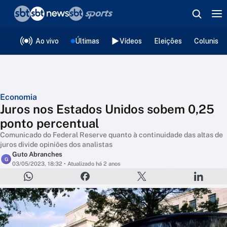
❮
voltar
Editorias
Ao vivo
Últimas
Vídeos
Eleições
Colunista
Economia
Juros nos Estados Unidos sobem 0,25
ponto percentual
Comunicado do Federal Reserve quanto à continuidade das altas de
juros divide opiniões dos analistas
Guto Abranches
G
03/05/2023, 18:32
• Atualizado há 2 anos