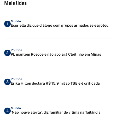
Mais lidas
Mundo
1
Espriella diz que diálogo com grupos armados se esgotou
Política
2
PL mantém Roscoe e não apoiará Cleitinho em Minas
Política
3
Erika Hilton declara R$ 15,9 mil ao TSE e é criticada
Mundo
4
'Não houve alerta', diz familiar de vítima na Tailândia