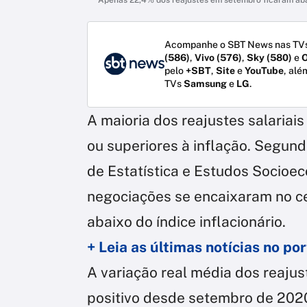
Acompanhe o SBT News nas TVs
(586)
,
Vivo (576)
,
Sky (580)
e
O
pelo
+SBT
,
Site
e
YouTube
, alé
TVs
Samsung
e
LG
.
A maioria dos reajustes salariai
ou superiores à inflação. Segun
de Estatística e Estudos Socioe
negociações se encaixaram no c
abaixo do índice inflacionário.
+ Leia as últimas notícias no p
A variação real média dos reajust
positivo desde setembro de 202