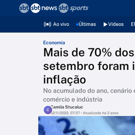
❮
voltar
Editorias
Ao vivo
Últimas
Vídeos
E
Economia
Mais de 70% dos
setembro foram i
inflação
No acumulado do ano, cenário 
comércio e indústria
Camila Stucaluc
C
02/11/2022, 07:37
• Atualizado há 2 anos