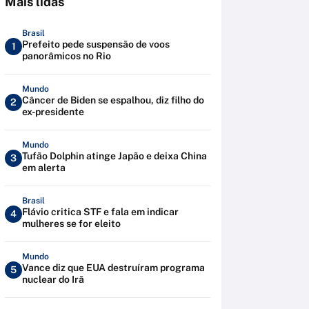
Mais lidas
Brasil
Prefeito pede suspensão de voos
1
panorâmicos no Rio
Mundo
Câncer de Biden se espalhou, diz filho do
2
ex-presidente
Mundo
Tufão Dolphin atinge Japão e deixa China
3
em alerta
Brasil
Flávio critica STF e fala em indicar
4
mulheres se for eleito
Mundo
Vance diz que EUA destruíram programa
5
nuclear do Irã