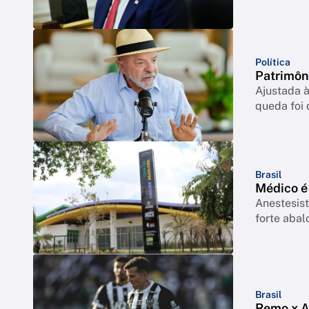
Política
Patrimôn
Ajustada à
queda foi
Brasil
Médico é
Anestesist
forte abal
Brasil
Remo x At