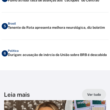
Flávio atribui falta de alianças aos “caciques” do Centrão
Brasil
5
Tenente da Rota apresenta melhora neurológica, diz boletim
Política
6
Durigan: acusação de inércia da União sobre BRB é descabida
Leia mais
Ver tudo