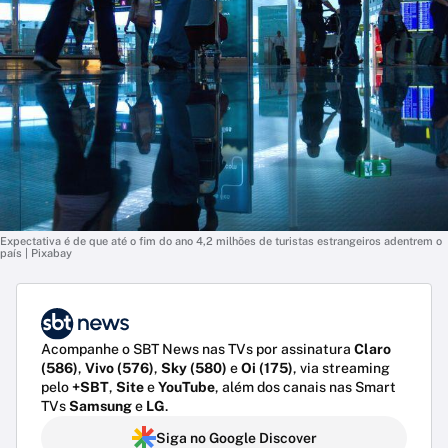
Expectativa é de que até o fim do ano 4,2 milhões de turistas estrangeiros adentrem o
país | Pixabay
Acompanhe o SBT News nas TVs por assinatura
Claro
(586)
,
Vivo (576)
,
Sky (580)
e
Oi (175)
, via streaming
pelo
+SBT
,
Site
e
YouTube
, além dos canais nas Smart
TVs
Samsung
e
LG
.
Siga no Google Discover