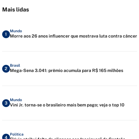
Mais lidas
Mundo
1
Morre aos 26 anos influencer que mostrava luta contra câncer
Brasil
2
Mega-Sena 3.041: prêmio acumula para R$ 165 milhões
Mundo
3
Vini Jr. torna-se o brasileiro mais bem pago; veja o top 10
Política
4