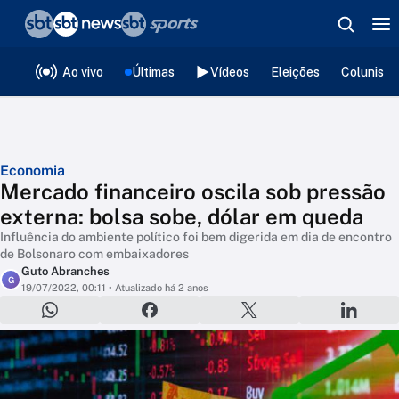
❮
voltar
Editorias
Ao vivo
Últimas
Vídeos
Eleições
Colunista
Economia
Mercado financeiro oscila sob pressão
externa: bolsa sobe, dólar em queda
Influência do ambiente político foi bem digerida em dia de encontro
de Bolsonaro com embaixadores
Guto Abranches
G
19/07/2022, 00:11
• Atualizado há 2 anos