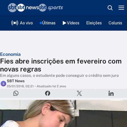
❮
voltar
Editorias
Ao vivo
Últimas
Vídeos
Eleições
Colunista
Economia
Fies abre inscrições em fevereiro com
novas regras
Em alguns casos, o estudante pode conseguir o crédito sem juro
SBT News
S
05/01/2018, 02:21
• Atualizado há 2 anos