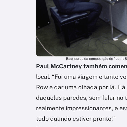
Bastidores da composição de "Let it B
Paul McCartney também come
local. “Foi uma viagem e tanto v
Row e dar uma olhada por lá. Há
daquelas paredes, sem falar no 
realmente impressionantes, e e
tudo quando estiver pronto.”