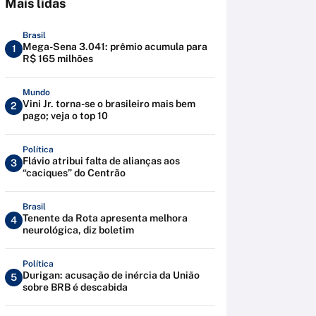
Mais lidas
Brasil
Mega-Sena 3.041: prêmio acumula para
1
R$ 165 milhões
Mundo
Vini Jr. torna-se o brasileiro mais bem
2
pago; veja o top 10
Política
Flávio atribui falta de alianças aos
3
“caciques” do Centrão
Brasil
Tenente da Rota apresenta melhora
4
neurológica, diz boletim
Política
Durigan: acusação de inércia da União
5
sobre BRB é descabida