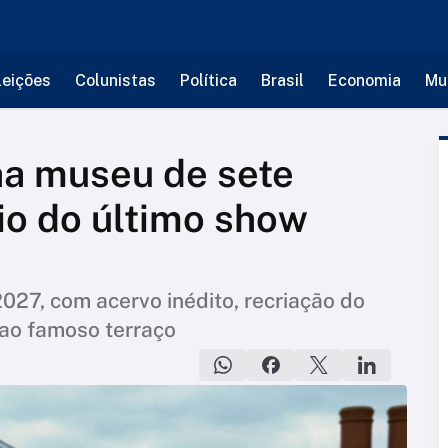
leições
Colunistas
Política
Brasil
Economia
Mu
ha museu de sete
io do último show
27, com acervo inédito, recriação do
 ao famoso terraço