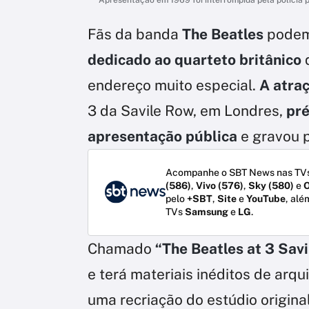
Fãs da banda
The Beatles
podem
dedicado ao quarteto britânico
endereço muito especial.
A atra
3 da Savile Row, em Londres,
pré
apresentação pública
e gravou 
Acompanhe o SBT News nas TVs
(586)
,
Vivo (576)
,
Sky (580)
e
O
pelo
+SBT
,
Site
e
YouTube
, alé
TVs
Samsung
e
LG
.
Chamado
“The Beatles at 3 Sav
e terá materiais inéditos de arqui
uma recriação do estúdio origin