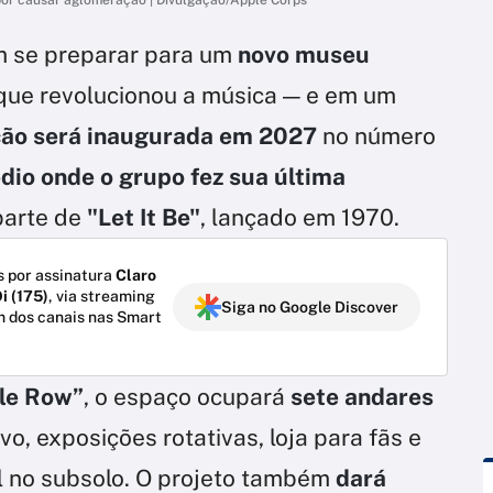
 se preparar para um
novo museu
que revolucionou a música — e em um
ção será inaugurada em 2027
no número
dio onde o grupo fez sua última
parte de
"Let It Be"
, lançado em 1970.
 por assinatura
Claro
i (175)
, via streaming
Siga no Google Discover
m dos canais nas Smart
ile Row”
, o espaço ocupará
sete andares
vo, exposições rotativas, loja para fãs e
al no subsolo. O projeto também
dará