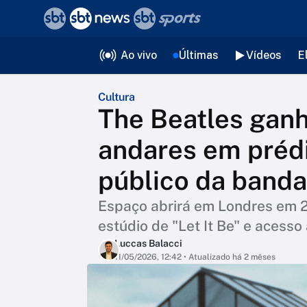
❮
voltar
Editorias
Ao vivo
Últimas
Vídeos
E
Cultura
The Beatles gan
andares em préd
público da banda
Espaço abrirá em Londres em 20
estúdio de "Let It Be" e acesso
Luccas Balacci
11/05/2026, 12:42
• Atualizado há 2 mêses