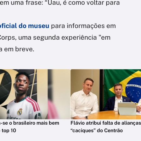
em uma frase: “Uau, é como voltar para
oficial do museu
para informações em
Corps, uma segunda experiência "em
a em breve.
na-se o brasileiro mais bem
Flávio atribui falta de aliança
 top 10
“caciques” do Centrão