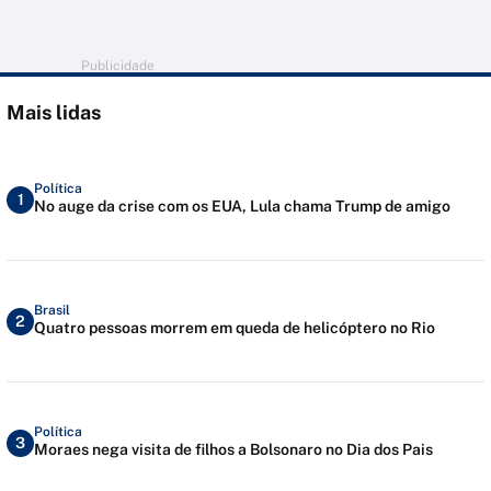
Publicidade
Mais lidas
Política
1
No auge da crise com os EUA, Lula chama Trump de amigo
Brasil
2
Quatro pessoas morrem em queda de helicóptero no Rio
Política
3
Moraes nega visita de filhos a Bolsonaro no Dia dos Pais