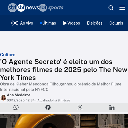
❮
voltar
Editorias
Ao vivo
Últimas
Vídeos
Eleições
Colunista
Cultura
'O Agente Secreto' é eleito um dos
melhores filmes de 2025 pelo The New
York Times
Obra de Kleber Mendonça Filho ganhou o prêmio de Melhor Filme
Internacional pelo NYFCC
Ana Medeiros
03/12/2025, 12:34
• Atualizado há 8 mêses