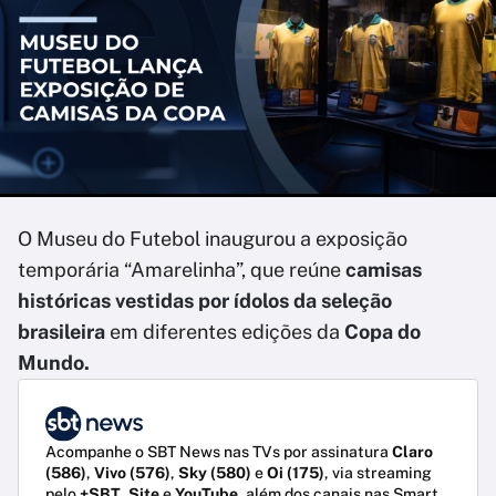
O Museu do Futebol inaugurou a exposição
temporária “Amarelinha”, que reúne
camisas
históricas vestidas por ídolos da seleção
brasileira
em diferentes edições da
Copa do
Mundo.
Acompanhe o SBT News nas TVs por assinatura
Claro
(586)
,
Vivo (576)
,
Sky (580)
e
Oi (175)
, via streaming
pelo
+SBT
,
Site
e
YouTube
, além dos canais nas Smart