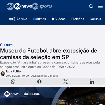
❮
voltar
Editorias
Ao vivo
Últimas
Vídeos
Eleições
Colunista
Cultura
Museu do Futebol abre exposição de
camisas da seleção em SP
Exposição "Amarelinha" apresenta camisas originais usadas pela
seleção brasileira entre as Copas de 1958 e 2022
Júlia Polito
29/05/2026, 10:00
• Atualizado há 2 mêses