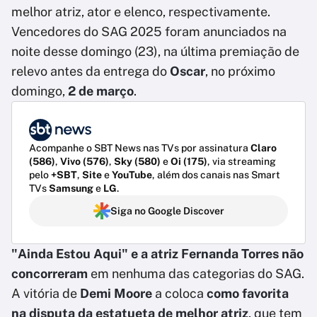
melhor atriz, ator e elenco, respectivamente.
Vencedores do SAG 2025 foram anunciados na
noite desse domingo (23), na última premiação de
relevo antes da entrega do
Oscar
, no próximo
domingo,
2 de março
.
Acompanhe o SBT News nas TVs por assinatura
Claro
(586)
,
Vivo (576)
,
Sky (580)
e
Oi (175)
, via streaming
pelo
+SBT
,
Site
e
YouTube
, além dos canais nas Smart
TVs
Samsung
e
LG
.
Siga no Google Discover
"Ainda Estou Aqui" e a atriz Fernanda Torres não
concorreram
em nenhuma das categorias do SAG.
A vitória de
Demi Moore
a coloca
como favorita
na
disputa da estatueta de melhor atriz
, que tem