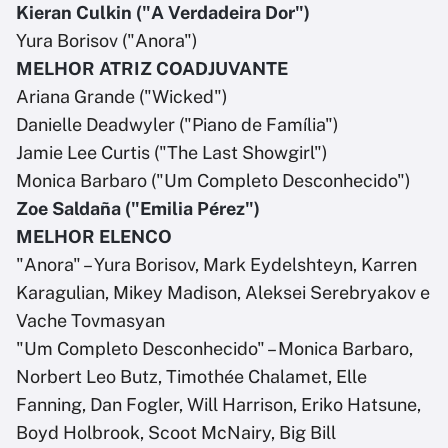
Kieran Culkin ("A Verdadeira Dor")
Yura Borisov ("Anora")
MELHOR ATRIZ COADJUVANTE
Ariana Grande ("Wicked")
Danielle Deadwyler ("Piano de Família")
Jamie Lee Curtis ("The Last Showgirl")
Monica Barbaro ("Um Completo Desconhecido")
Zoe Saldaña ("Emilia Pérez")
MELHOR ELENCO
"Anora" – Yura Borisov, Mark Eydelshteyn, Karren
Karagulian, Mikey Madison, Aleksei Serebryakov e
Vache Tovmasyan
"Um Completo Desconhecido" – Monica Barbaro,
Norbert Leo Butz, Timothée Chalamet, Elle
Fanning, Dan Fogler, Will Harrison, Eriko Hatsune,
Boyd Holbrook, Scoot McNairy, Big Bill