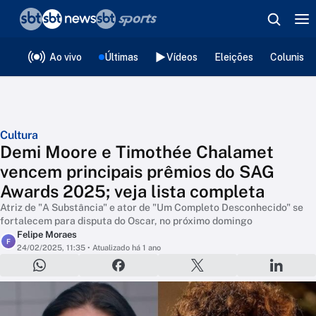
❮
voltar
Editorias
Ao vivo
Últimas
Vídeos
Eleições
Colunista
Cultura
Demi Moore e Timothée Chalamet
vencem principais prêmios do SAG
Awards 2025; veja lista completa
Atriz de "A Substância" e ator de "Um Completo Desconhecido" se
fortalecem para disputa do Oscar, no próximo domingo
Felipe Moraes
F
24/02/2025, 11:35
• Atualizado há 1 ano