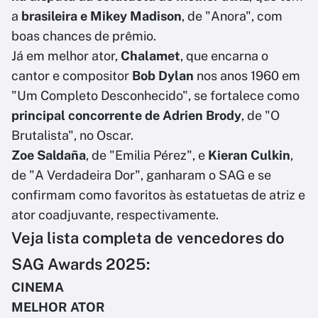
a
brasileira e Mikey Madison
, de "Anora", com
boas chances de prêmio.
Já em melhor ator,
Chalamet
, que encarna o
cantor e compositor
Bob Dylan
nos anos 1960 em
"Um Completo Desconhecido", se fortalece como
principal concorrente de Adrien Brody
, de "O
Brutalista", no Oscar.
Zoe Saldaña
, de "Emilia Pérez", e
Kieran Culkin
,
de "A Verdadeira Dor", ganharam o SAG e se
confirmam como favoritos às estatuetas de atriz e
ator coadjuvante, respectivamente.
Veja lista completa de vencedores do
SAG Awards 2025:
CINEMA
MELHOR ATOR