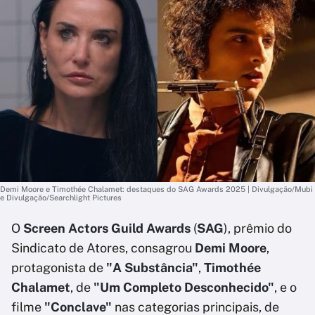
Demi Moore e Timothée Chalamet: destaques do SAG Awards 2025 | Divulgação/Mubi
e Divulgação/Searchlight Pictures
O
Screen Actors Guild Awards
(
SAG
), prêmio do
Sindicato de Atores, consagrou
Demi Moore
,
protagonista de
"A Substância"
,
Timothée
Chalamet
, de
"Um Completo Desconhecido"
, e o
filme
"Conclave"
nas categorias principais, de