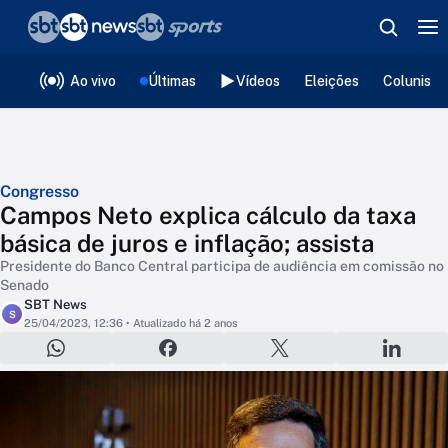
❮
voltar
Editorias
Ao vivo
Últimas
Vídeos
Eleições
Colunista
Congresso
Campos Neto explica cálculo da taxa
básica de juros e inflação; assista
Presidente do Banco Central participa de audiência em comissão no
Senado
SBT News
S
25/04/2023, 12:36
• Atualizado há 2 anos