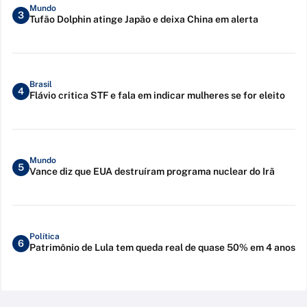
Mundo
3
Tufão Dolphin atinge Japão e deixa China em alerta
Brasil
4
Flávio critica STF e fala em indicar mulheres se for eleito
Mundo
5
Vance diz que EUA destruíram programa nuclear do Irã
Política
6
Patrimônio de Lula tem queda real de quase 50% em 4 anos