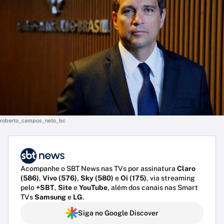
roberto_campos_neto_bc
Acompanhe o SBT News nas TVs por assinatura
Claro
(586)
,
Vivo (576)
,
Sky (580)
e
Oi (175)
, via streaming
pelo
+SBT
,
Site
e
YouTube
, além dos canais nas Smart
TVs
Samsung
e
LG
.
Siga no Google Discover