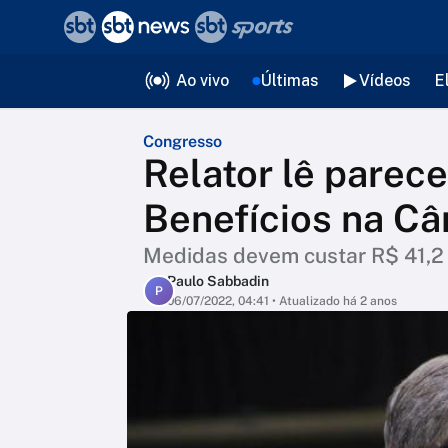
❮
voltar
Editorias
Ao vivo
Últimas
Vídeos
E
Congresso
Relator lê parec
Benefícios na C
Medidas devem custar R$ 41,2 
Paulo Sabbadin
P
06/07/2022, 04:41
• Atualizado há 2 anos