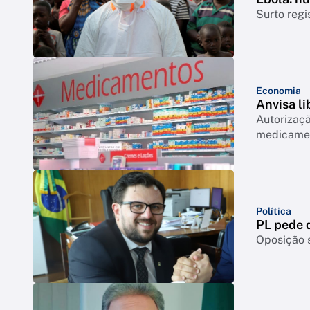
Surto regi
Economia
Anvisa l
Autorizaçã
medicamen
Política
PL pede q
Oposição s