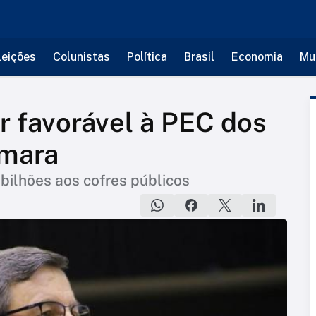
leições
Colunistas
Política
Brasil
Economia
Mu
er favorável à PEC dos
âmara
bilhões aos cofres públicos