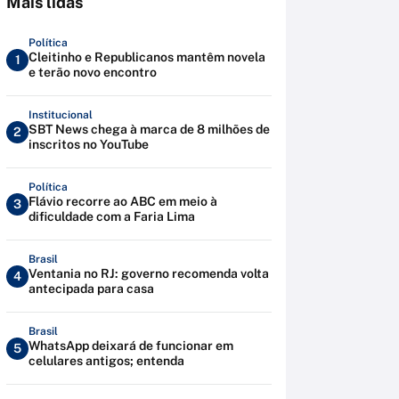
Mais lidas
Política
Cleitinho e Republicanos mantêm novela
1
e terão novo encontro
Institucional
SBT News chega à marca de 8 milhões de
2
inscritos no YouTube
Política
Flávio recorre ao ABC em meio à
3
dificuldade com a Faria Lima
Brasil
Ventania no RJ: governo recomenda volta
4
antecipada para casa
Brasil
WhatsApp deixará de funcionar em
5
celulares antigos; entenda