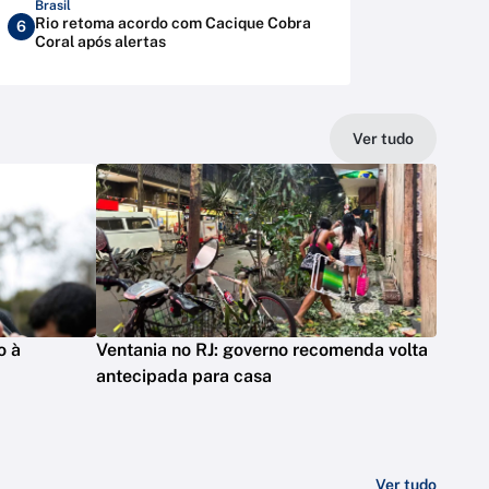
Brasil
Rio retoma acordo com Cacique Cobra
6
Coral após alertas
Ver tudo
o à
Ventania no RJ: governo recomenda volta
antecipada para casa
Ver tudo