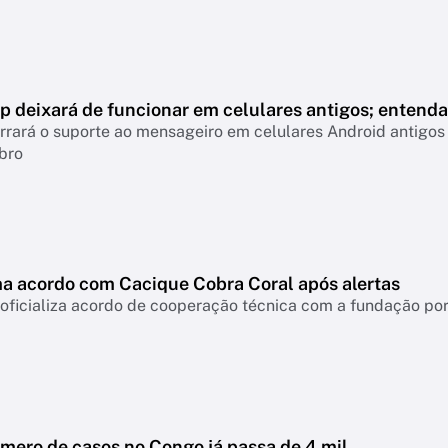
 deixará de funcionar em celulares antigos; entenda
rará o suporte ao mensageiro em celulares Android antigos 
bro
ma acordo com Cacique Cobra Coral após alertas
 oficializa acordo de cooperação técnica com a fundação po
úmero de casos no Congo já passa de 4 mil