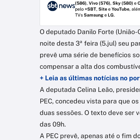
(586)
,
Vivo (576)
,
Sky (580)
e
O
pelo
+SBT
,
Site
e
YouTube
, alé
TVs
Samsung
e
LG
.
O deputado Danilo Forte (União-C
noite desta 3ª feira (5.jul) seu 
prevê uma série de benefícios so
compensar a alta dos combustíve
+ Leia as últimas notícias no p
A deputada Celina Leão, preside
PEC, concedeu vista para que os
duas sessões. O texto deve ser vot
das 09h.
A PEC prevê, apenas até o fim do