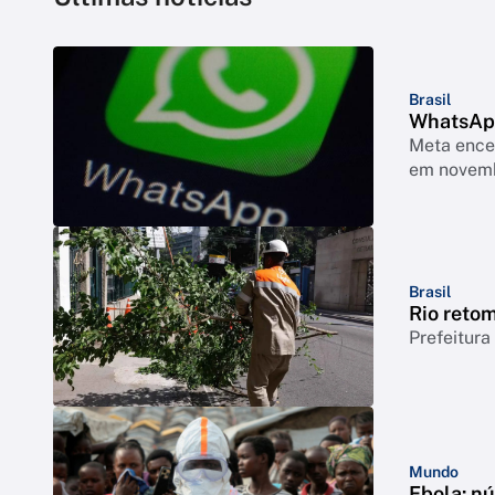
Brasil
WhatsApp
Meta encer
em novem
Brasil
Rio reto
Prefeitura
Mundo
Ebola: n