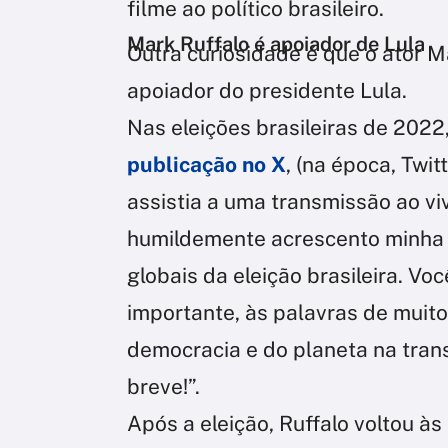
filme ao político brasileiro.
Mark Ruffalo é apoiador de Lula
Outra curiosidade é que o ator M
apoiador do presidente Lula.
Nas eleições brasileiras de 2022
publicação no X
, (na época, Twi
assistia a uma transmissão ao vi
humildemente acrescento minha 
globais da eleição brasileira. V
importante, às palavras de muito
democracia e do planeta na trans
breve!”.
Após a eleição, Ruffalo voltou às