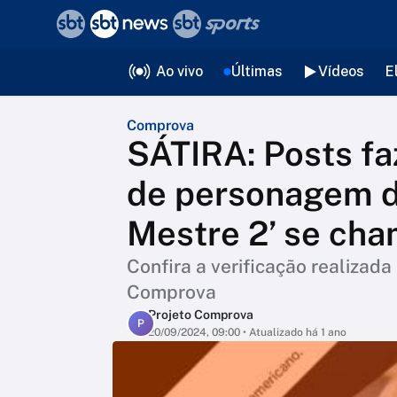
❮
voltar
Editorias
Ao vivo
Últimas
Vídeos
E
Comprova
SÁTIRA: Posts fa
de personagem d
Mestre 2’ se cha
Confira a verificação realizada
Comprova
Projeto Comprova
P
20/09/2024, 09:00
• Atualizado há 1 ano