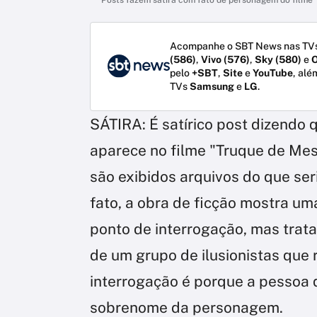
Acompanhe o SBT News nas TVs
(586)
,
Vivo (576)
,
Sky (580)
e
O
pelo
+SBT
,
Site
e
YouTube
, alé
TVs
Samsung
e
LG
.
SÁTIRA: É satírico post dizendo 
aparece no filme "Truque de Mes
são exibidos arquivos do que se
fato, a obra de ficção mostra u
ponto de interrogação, mas trat
de um grupo de ilusionistas que
interrogação é porque a pessoa 
sobrenome da personagem.