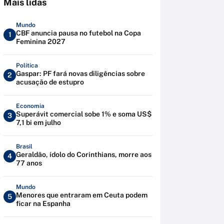
Mais lidas
Mundo
CBF anuncia pausa no futebol na Copa
1
Feminina 2027
Política
Gaspar: PF fará novas diligências sobre
2
acusação de estupro
Economia
Superávit comercial sobe 1% e soma US$
3
7,1 bi em julho
Brasil
Geraldão, ídolo do Corinthians, morre aos
4
77 anos
Mundo
Menores que entraram em Ceuta podem
5
ficar na Espanha