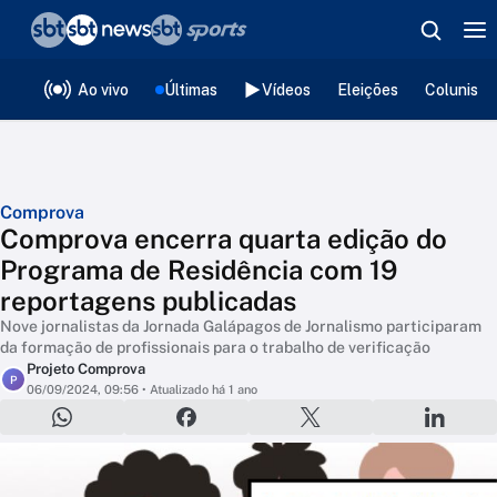
❮
voltar
Editorias
Ao vivo
Últimas
Vídeos
Eleições
Colunista
Comprova
Comprova encerra quarta edição do
Programa de Residência com 19
reportagens publicadas
Nove jornalistas da Jornada Galápagos de Jornalismo participaram
da formação de profissionais para o trabalho de verificação
Projeto Comprova
P
06/09/2024, 09:56
• Atualizado há 1 ano