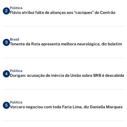
Política
2
Flávio atribui falta de alianças aos “caciques” do Centrão
Brasil
3
Tenente da Rota apresenta melhora neurológica, diz boletim
Política
4
Durigan: acusação de inércia da União sobre BRB é descabida
Política
5
Vorcaro negociou com toda Faria Lima, diz Daniella Marques