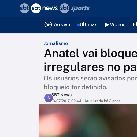
❮
voltar
Editorias
Ao vivo
Últimas
Vídeos
E
Jornalismo
Anatel vai bloque
irregulares no pa
Os usuários serão avisados p
bloqueio for definido.
SBT News
S
13/07/2017, 02:44
• Atualizado há 2 anos