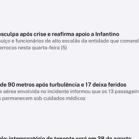
esculpa após crise e reafirma apoio a Infantino
suíço e funcionários de alto escalão da entidade que coman
arrocos nesta quarta-feira (5)
de 90 metros após turbulência e 17 deixa feridos
aérea envolvida no incidente informou que os 13 passageiros
es permanecem sob cuidados médicos
le: interrogatório de tenente será em 28 de agosto