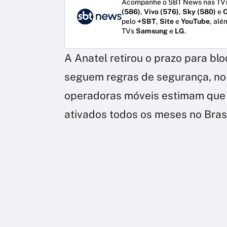
Acompanhe o SBT News nas TVs
(586)
,
Vivo (576)
,
Sky (580)
e
O
pelo
+SBT
,
Site
e
YouTube
, alé
TVs
Samsung
e
LG
.
A Anatel retirou o prazo para blo
seguem regras de segurança, no p
operadoras móveis estimam que 
ativados todos os meses no Bras