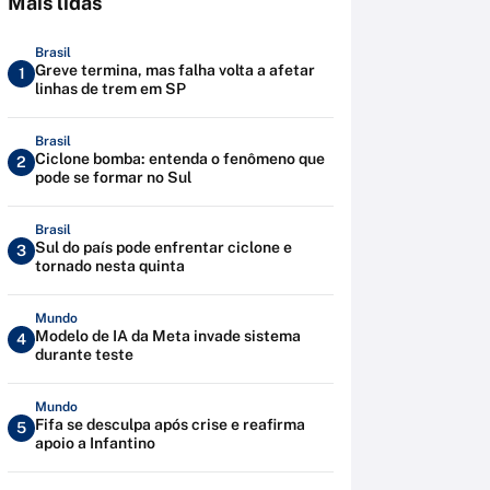
Mais lidas
Brasil
Greve termina, mas falha volta a afetar
1
linhas de trem em SP
Brasil
Ciclone bomba: entenda o fenômeno que
2
pode se formar no Sul
Brasil
Sul do país pode enfrentar ciclone e
3
tornado nesta quinta
Mundo
Modelo de IA da Meta invade sistema
4
durante teste
Mundo
Fifa se desculpa após crise e reafirma
5
apoio a Infantino