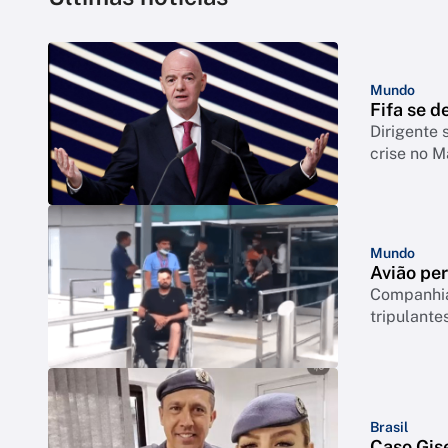
Mundo
Fifa se d
Dirigente 
crise no M
Mundo
Avião per
Companhia 
tripulant
Brasil
Caso Gise