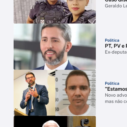
Geraldo Le
Política
PT, PV e
Ex-deputad
Política
"Estamos
Novo advo
mas não c