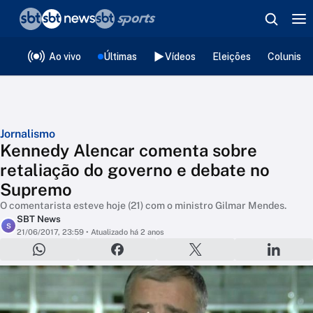
❮
voltar
Editorias
Ao vivo
Últimas
Vídeos
Eleições
Colunista
Jornalismo
Kennedy Alencar comenta sobre
retaliação do governo e debate no
Supremo
O comentarista esteve hoje (21) com o ministro Gilmar Mendes.
SBT News
S
21/06/2017, 23:59
• Atualizado há 2 anos