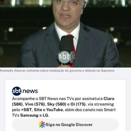
Kennedy Alencar comenta sobre retaliação do governo e debate no Supremo
Acompanhe o SBT News nas TVs por assinatura
Claro
(586)
,
Vivo (576)
,
Sky (580)
e
Oi (175)
, via streaming
pelo
+SBT
,
Site
e
YouTube
, além dos canais nas Smart
TVs
Samsung
e
LG
.
Siga no Google Discover