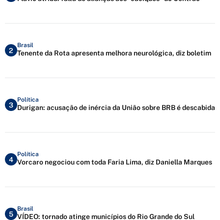
Brasil
2
Tenente da Rota apresenta melhora neurológica, diz boletim
Política
3
Durigan: acusação de inércia da União sobre BRB é descabida
Política
4
Vorcaro negociou com toda Faria Lima, diz Daniella Marques
Brasil
5
VÍDEO: tornado atinge municípios do Rio Grande do Sul