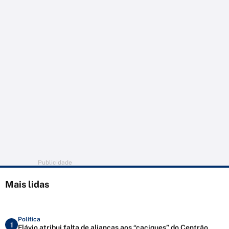
Publicidade
Mais lidas
Política
1
Flávio atribui falta de alianças aos “caciques” do Centrão