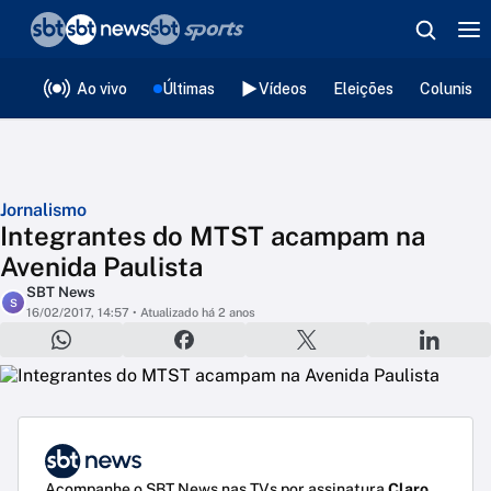
❮
voltar
Editorias
Ao vivo
Últimas
Vídeos
Eleições
Colunista
Jornalismo
Integrantes do MTST acampam na
Avenida Paulista
SBT News
S
16/02/2017, 14:57
• Atualizado há 2 anos
Acompanhe o SBT News nas TVs por assinatura
Claro