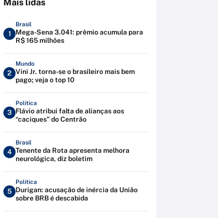
Mais lidas
Brasil
Mega-Sena 3.041: prêmio acumula para
1
R$ 165 milhões
Mundo
Vini Jr. torna-se o brasileiro mais bem
2
pago; veja o top 10
Política
Flávio atribui falta de alianças aos
3
“caciques” do Centrão
Brasil
Tenente da Rota apresenta melhora
4
neurológica, diz boletim
Política
Durigan: acusação de inércia da União
5
sobre BRB é descabida