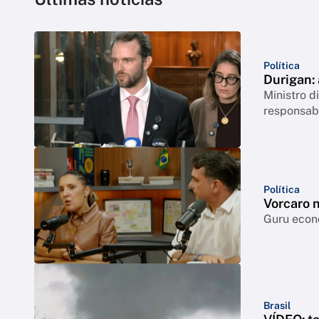
Política
Durigan:
Ministro 
responsabi
Política
Vorcaro 
Guru econô
Brasil