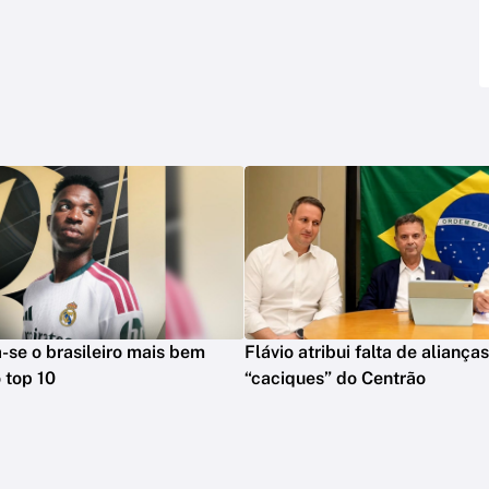
na-se o brasileiro mais bem
Flávio atribui falta de aliança
 top 10
“caciques” do Centrão