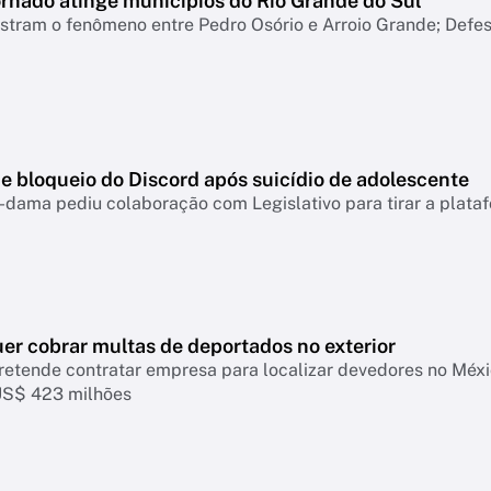
ornado atinge municípios do Rio Grande do Sul
tram o fenômeno entre Pedro Osório e Arroio Grande; Defesa
e bloqueio do Discord após suicídio de adolescente
-dama pediu colaboração com Legislativo para tirar a plataf
er cobrar multas de deportados no exterior
retende contratar empresa para localizar devedores no Mé
US$ 423 milhões