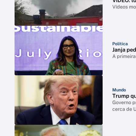
VÍDEO: t
Vídeos mos
Política
Janja ped
A primeira
Mundo
Trump qu
Governo p
cerca de 