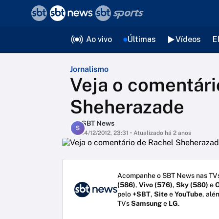
❮
voltar
Editorias
Ao vivo
Últimas
Vídeos
E
Jornalismo
Veja o comentári
Sheherazade
SBT News
S
14/12/2012, 23:31
• Atualizado há 2 anos
Acompanhe o SBT News nas TVs
(586)
,
Vivo (576)
,
Sky (580)
e
O
pelo
+SBT
,
Site
e
YouTube
, alé
TVs
Samsung
e
LG
.